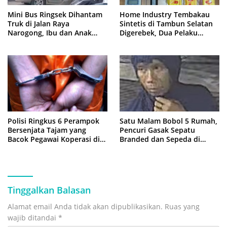
Mini Bus Ringsek Dihantam
Home Industry Tembakau
Truk di Jalan Raya
Sintetis di Tambun Selatan
Narogong, Ibu dan Anak
Digerebek, Dua Pelaku
Dievakuasi ke Rumah Sakit
Diringkus Polisi
Polisi Ringkus 6 Perampok
Satu Malam Bobol 5 Rumah,
Bersenjata Tajam yang
Pencuri Gasak Sepatu
Bacok Pegawai Koperasi di
Branded dan Sepeda di
Cibitung
Cluster Jatisampurna
Tinggalkan Balasan
Alamat email Anda tidak akan dipublikasikan.
Ruas yang
wajib ditandai
*