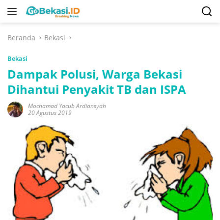
Langsung
ke
konten
Beranda
Bekasi
Bekasi
Dampak Polusi, Warga Bekasi
Dihantui Penyakit TB dan ISPA
Mochamad Yacub Ardiansyah
20 Agustus 2019