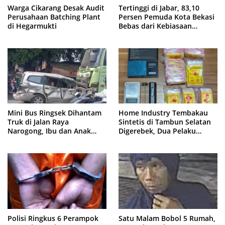
Warga Cikarang Desak Audit
Tertinggi di Jabar, 83,10
Perusahaan Batching Plant
Persen Pemuda Kota Bekasi
di Hegarmukti
Bebas dari Kebiasaan
Merokok
Mini Bus Ringsek Dihantam
Home Industry Tembakau
Truk di Jalan Raya
Sintetis di Tambun Selatan
Narogong, Ibu dan Anak
Digerebek, Dua Pelaku
Dievakuasi ke Rumah Sakit
Diringkus Polisi
Polisi Ringkus 6 Perampok
Satu Malam Bobol 5 Rumah,