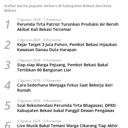
Daftar berita populer terbaru di Kabupaten Bekasi dan Kota
Bekasi.
1
5 Agustus 2026
1 Komentar
Perumda Tirta Patriot Turunkan Produksi Air Bersih
Akibat Kali Bekasi Tercemar
2
2 Agustus 2026
0 Komentar
Kejar Target 3 Juta Pohon, Pemkot Bekasi Hijaukan
Kawasan Danau Duta Harapan
3
2 Agustus 2026
0 Komentar
Siap-siap Warga Pejuang, Pemkot Bekasi Bakal
Tertibkan 80 Bangunan Liar
4
3 Agustus 2026
0 Komentar
Cara Sederhana Menjaga Fokus Saat Bekerja dari
Rumah
5
3 Agustus 2026
0 Komentar
Soal Rekomendasi Perumda Tirta Bhagasasi, DPRD
Kabupaten Bekasi bakal Panggil Dewan Pengawas
6
3 Agustus 2026
0 Komentar
Live Musik Bakal Temani Warga Cikarang Tiap Akhir