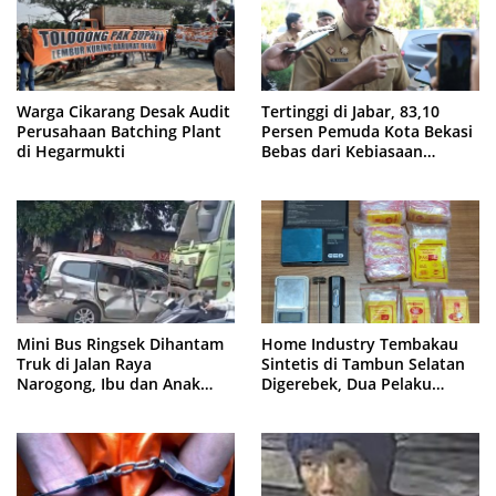
Warga Cikarang Desak Audit
Tertinggi di Jabar, 83,10
Perusahaan Batching Plant
Persen Pemuda Kota Bekasi
di Hegarmukti
Bebas dari Kebiasaan
Merokok
Mini Bus Ringsek Dihantam
Home Industry Tembakau
Truk di Jalan Raya
Sintetis di Tambun Selatan
Narogong, Ibu dan Anak
Digerebek, Dua Pelaku
Dievakuasi ke Rumah Sakit
Diringkus Polisi