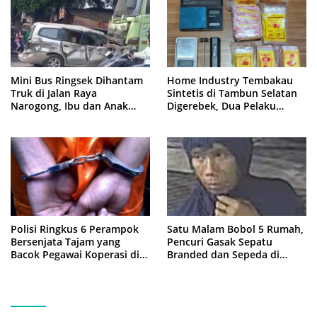
Mini Bus Ringsek Dihantam
Home Industry Tembakau
Truk di Jalan Raya
Sintetis di Tambun Selatan
Narogong, Ibu dan Anak
Digerebek, Dua Pelaku
Dievakuasi ke Rumah Sakit
Diringkus Polisi
Polisi Ringkus 6 Perampok
Satu Malam Bobol 5 Rumah,
Bersenjata Tajam yang
Pencuri Gasak Sepatu
Bacok Pegawai Koperasi di
Branded dan Sepeda di
Cibitung
Cluster Jatisampurna