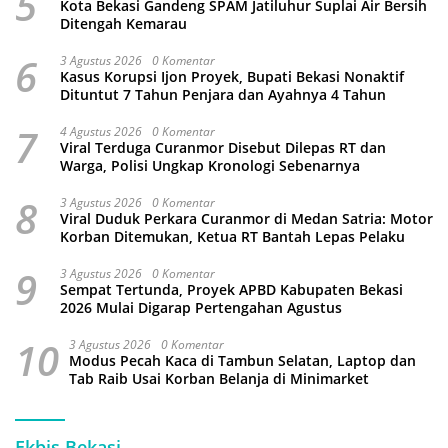
5
Kota Bekasi Gandeng SPAM Jatiluhur Suplai Air Bersih
Ditengah Kemarau
6
3 Agustus 2026
0 Komentar
Kasus Korupsi Ijon Proyek, Bupati Bekasi Nonaktif
Dituntut 7 Tahun Penjara dan Ayahnya 4 Tahun
7
4 Agustus 2026
0 Komentar
Viral Terduga Curanmor Disebut Dilepas RT dan
Warga, Polisi Ungkap Kronologi Sebenarnya
8
3 Agustus 2026
0 Komentar
Viral Duduk Perkara Curanmor di Medan Satria: Motor
Korban Ditemukan, Ketua RT Bantah Lepas Pelaku
9
3 Agustus 2026
0 Komentar
Sempat Tertunda, Proyek APBD Kabupaten Bekasi
2026 Mulai Digarap Pertengahan Agustus
10
3 Agustus 2026
0 Komentar
Modus Pecah Kaca di Tambun Selatan, Laptop dan
Tab Raib Usai Korban Belanja di Minimarket
Ekbis Bekasi