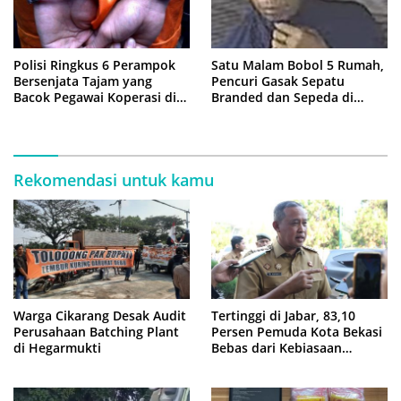
Polisi Ringkus 6 Perampok
Satu Malam Bobol 5 Rumah,
Bersenjata Tajam yang
Pencuri Gasak Sepatu
Bacok Pegawai Koperasi di
Branded dan Sepeda di
Cibitung
Cluster Jatisampurna
Rekomendasi untuk kamu
Warga Cikarang Desak Audit
Tertinggi di Jabar, 83,10
Perusahaan Batching Plant
Persen Pemuda Kota Bekasi
di Hegarmukti
Bebas dari Kebiasaan
Merokok