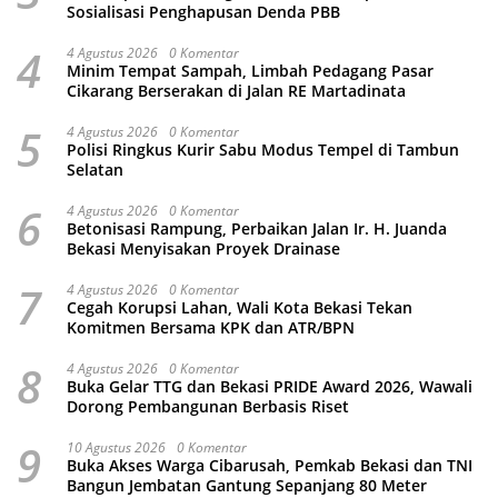
Sosialisasi Penghapusan Denda PBB
4
4 Agustus 2026
0 Komentar
Minim Tempat Sampah, Limbah Pedagang Pasar
Cikarang Berserakan di Jalan RE Martadinata
5
4 Agustus 2026
0 Komentar
Polisi Ringkus Kurir Sabu Modus Tempel di Tambun
Selatan
6
4 Agustus 2026
0 Komentar
Betonisasi Rampung, Perbaikan Jalan Ir. H. Juanda
Bekasi Menyisakan Proyek Drainase
7
4 Agustus 2026
0 Komentar
Cegah Korupsi Lahan, Wali Kota Bekasi Tekan
Komitmen Bersama KPK dan ATR/BPN
8
4 Agustus 2026
0 Komentar
Buka Gelar TTG dan Bekasi PRIDE Award 2026, Wawali
Dorong Pembangunan Berbasis Riset
9
10 Agustus 2026
0 Komentar
Buka Akses Warga Cibarusah, Pemkab Bekasi dan TNI
Bangun Jembatan Gantung Sepanjang 80 Meter