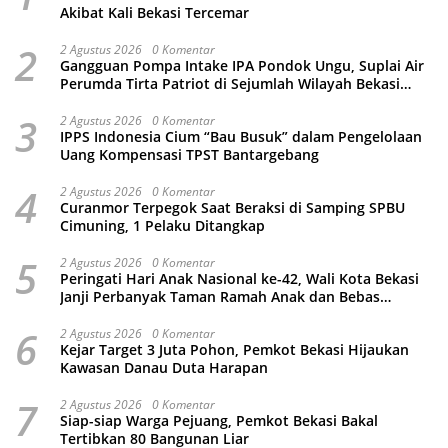
Akibat Kali Bekasi Tercemar
2
2 Agustus 2026
0 Komentar
Gangguan Pompa Intake IPA Pondok Ungu, Suplai Air
Perumda Tirta Patriot di Sejumlah Wilayah Bekasi
Terganggu
3
2 Agustus 2026
0 Komentar
IPPS Indonesia Cium “Bau Busuk” dalam Pengelolaan
Uang Kompensasi TPST Bantargebang
4
2 Agustus 2026
0 Komentar
Curanmor Terpegok Saat Beraksi di Samping SPBU
Cimuning, 1 Pelaku Ditangkap
5
2 Agustus 2026
0 Komentar
Peringati Hari Anak Nasional ke-42, Wali Kota Bekasi
Janji Perbanyak Taman Ramah Anak dan Bebas
Perundungan
6
2 Agustus 2026
0 Komentar
Kejar Target 3 Juta Pohon, Pemkot Bekasi Hijaukan
Kawasan Danau Duta Harapan
7
2 Agustus 2026
0 Komentar
Siap-siap Warga Pejuang, Pemkot Bekasi Bakal
Tertibkan 80 Bangunan Liar