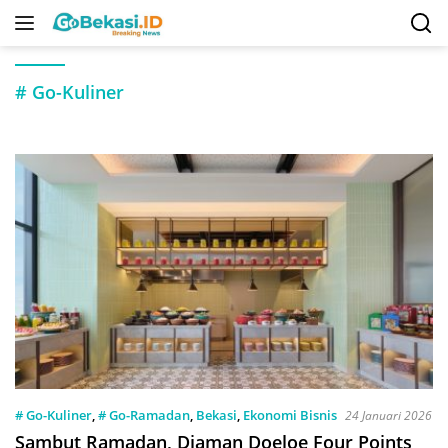
Langsung
ke
konten
# Go-Kuliner
# Go-Kuliner
,
# Go-Ramadan
,
Bekasi
,
Ekonomi Bisnis
24 Januari 2026
Sambut Ramadan, Djaman Doeloe Four Points