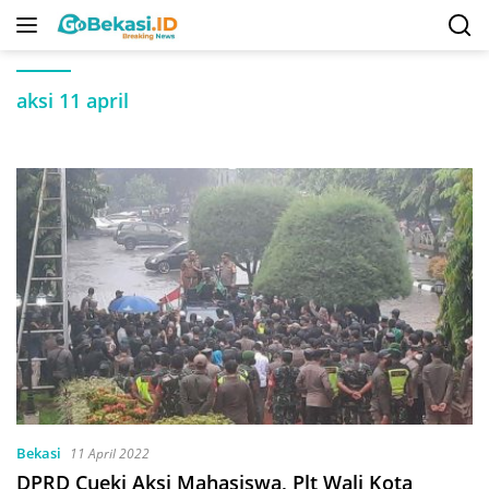
Langsung
ke
konten
aksi 11 april
Bekasi
11 April 2022
DPRD Cueki Aksi Mahasiswa, Plt Wali Kota