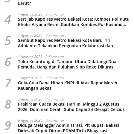
Larut?
4
1 Agustus 2026
0 Komentar
Sertijab Kapolres Metro Bekasi Kota: Kombes Pol Putu
Kholis Aryana Resmi Gantikan Kombes Pol Kusumo
Wahyu Bintoro
5
1 Agustus 2026
0 Komentar
Sambut Kapolres Metro Bekasi Kota Baru, Tri
Adhianto Tekankan Penguatan Kolaborasi dan
Kamtibmas
6
1 Agustus 2026
0 Komentar
Toko Kelontong di Tambun Utara Didatangi Dua
Pemuda, Uang dan Puluhan Slop Roko Dikuras
7
1 Agustus 2026
0 Komentar
Gula-Gula Dana Hibah KNPI di Atas Rapor Merah
Keuangan Bekasi
8
2 Agustus 2026
0 Komentar
Prakiraan Cuaca Bekasi Hari Ini Minggu 2 Agustus
2026: Dominan Cerah, Suhu Capai 34 Derajat Celcius
9
6 Agustus 2026
0 Komentar
Diduga Melanggar Administrasi, Plt Bupati Bekasi
Didesak Copot Dirum PDAM Tirta Bhagasasi