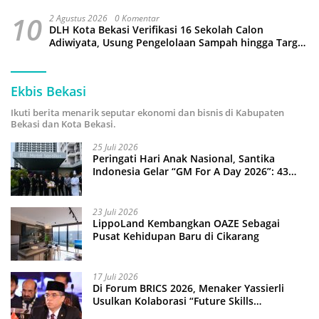
10
2 Agustus 2026
0 Komentar
DLH Kota Bekasi Verifikasi 16 Sekolah Calon
Adiwiyata, Usung Pengelolaan Sampah hingga Target
3 Juta Pohon
Ekbis Bekasi
Ikuti berita menarik seputar ekonomi dan bisnis di Kabupaten
Bekasi dan Kota Bekasi.
25 Juli 2026
Peringati Hari Anak Nasional, Santika
Indonesia Gelar “GM For A Day 2026”: 43
Anak Pimpin Operasional Hotel
23 Juli 2026
LippoLand Kembangkan OAZE Sebagai
Pusat Kehidupan Baru di Cikarang
17 Juli 2026
Di Forum BRICS 2026, Menaker Yassierli
Usulkan Kolaborasi “Future Skills
Forecasting” demi Hadapi Era Ekonomi