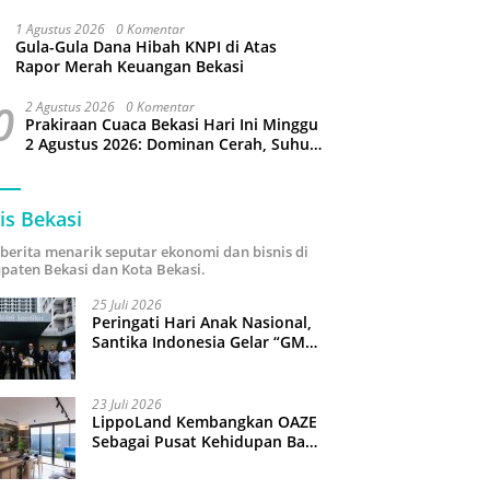
Puluhan Slop Roko Dikuras
1 Agustus 2026
0 Komentar
Gula-Gula Dana Hibah KNPI di Atas
Rapor Merah Keuangan Bekasi
0
2 Agustus 2026
0 Komentar
Prakiraan Cuaca Bekasi Hari Ini Minggu
2 Agustus 2026: Dominan Cerah, Suhu
Capai 34 Derajat Celcius
is Bekasi
i berita menarik seputar ekonomi dan bisnis di
paten Bekasi dan Kota Bekasi.
25 Juli 2026
Peringati Hari Anak Nasional,
Santika Indonesia Gelar “GM
For A Day 2026”: 43 Anak
Pimpin Operasional Hotel
23 Juli 2026
LippoLand Kembangkan OAZE
Sebagai Pusat Kehidupan Baru
di Cikarang