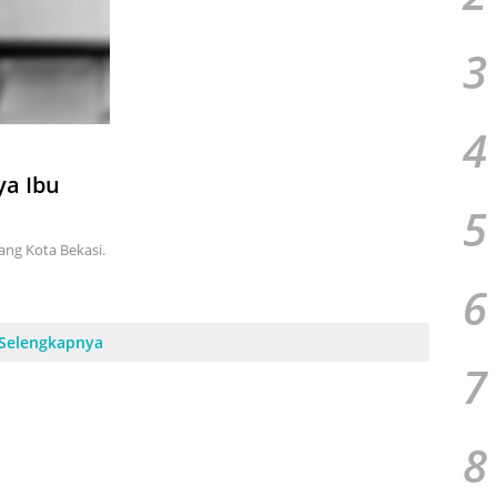
3
4
ya Ibu
5
ang Kota Bekasi.
6
Selengkapnya
7
8