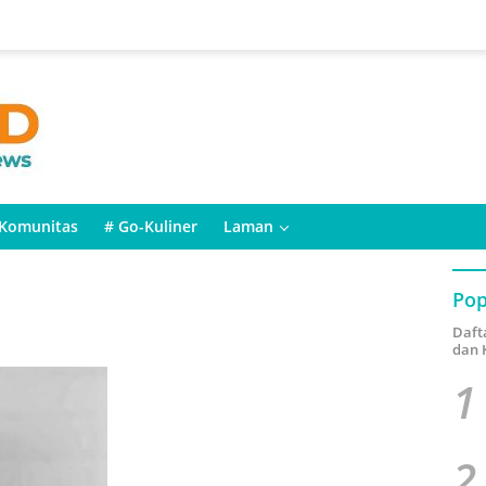
Komunitas
# Go-Kuliner
Laman
Pop
Daft
dan 
1
2