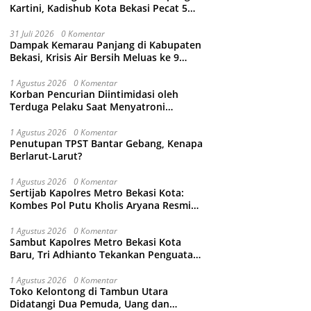
Kartini, Kadishub Kota Bekasi Pecat 5
Oknum Petugas
31 Juli 2026
0 Komentar
Dampak Kemarau Panjang di Kabupaten
Bekasi, Krisis Air Bersih Meluas ke 9
Kecamatan
1 Agustus 2026
0 Komentar
Korban Pencurian Diintimidasi oleh
Terduga Pelaku Saat Menyatroni
Rumahnya di Medan Satria, RT nya
Malah Ikut-Ikutan!
1 Agustus 2026
0 Komentar
Penutupan TPST Bantar Gebang, Kenapa
Berlarut-Larut?
1 Agustus 2026
0 Komentar
Sertijab Kapolres Metro Bekasi Kota:
Kombes Pol Putu Kholis Aryana Resmi
Gantikan Kombes Pol Kusumo Wahyu
Bintoro
1 Agustus 2026
0 Komentar
Sambut Kapolres Metro Bekasi Kota
Baru, Tri Adhianto Tekankan Penguatan
Kolaborasi dan Kamtibmas
1 Agustus 2026
0 Komentar
Toko Kelontong di Tambun Utara
Didatangi Dua Pemuda, Uang dan