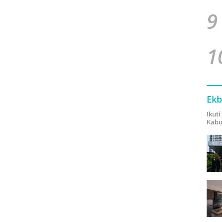
9
1
Ekb
Ikut
Kabu