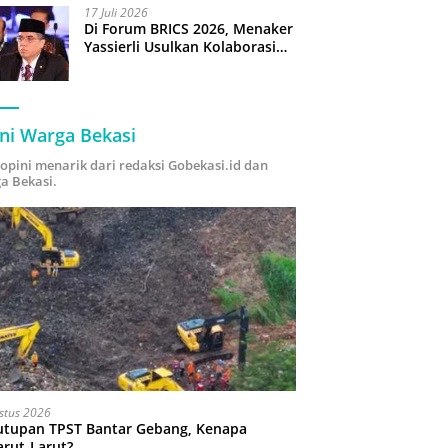
17 Juli 2026
Di Forum BRICS 2026, Menaker
Yassierli Usulkan Kolaborasi
“Future Skills Forecasting”
demi Hadapi Era Ekonomi
Hijau
ni Warga Bekasi
i opini menarik dari redaksi Gobekasi.id dan
a Bekasi.
stus 2026
utupan TPST Bantar Gebang, Kenapa
arut-Larut?