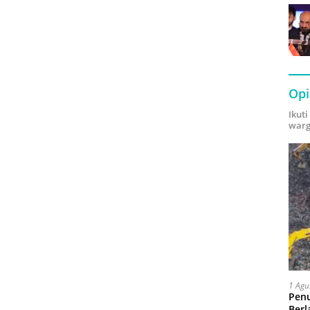
Opi
Ikut
warg
1 Agu
Pen
Berl