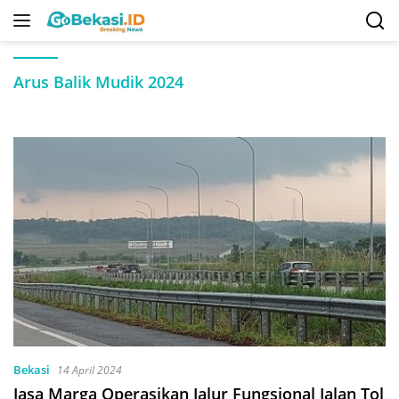
Langsung
ke
konten
Arus Balik Mudik 2024
Bekasi
14 April 2024
Jasa Marga Operasikan Jalur Fungsional Jalan Tol