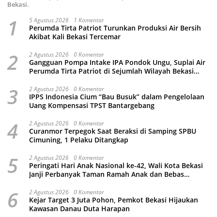
Bekasi.
1
5 Agustus 2026
1 Komentar
Perumda Tirta Patriot Turunkan Produksi Air Bersih
Akibat Kali Bekasi Tercemar
2
2 Agustus 2026
0 Komentar
Gangguan Pompa Intake IPA Pondok Ungu, Suplai Air
Perumda Tirta Patriot di Sejumlah Wilayah Bekasi
Terganggu
3
2 Agustus 2026
0 Komentar
IPPS Indonesia Cium “Bau Busuk” dalam Pengelolaan
Uang Kompensasi TPST Bantargebang
4
2 Agustus 2026
0 Komentar
Curanmor Terpegok Saat Beraksi di Samping SPBU
Cimuning, 1 Pelaku Ditangkap
5
2 Agustus 2026
0 Komentar
Peringati Hari Anak Nasional ke-42, Wali Kota Bekasi
Janji Perbanyak Taman Ramah Anak dan Bebas
Perundungan
6
2 Agustus 2026
0 Komentar
Kejar Target 3 Juta Pohon, Pemkot Bekasi Hijaukan
Kawasan Danau Duta Harapan