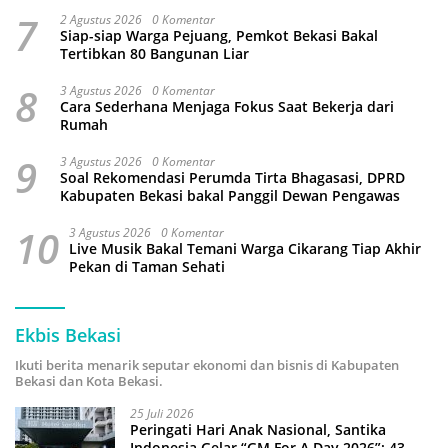
7
2 Agustus 2026
0 Komentar
Siap-siap Warga Pejuang, Pemkot Bekasi Bakal
Tertibkan 80 Bangunan Liar
8
3 Agustus 2026
0 Komentar
Cara Sederhana Menjaga Fokus Saat Bekerja dari
Rumah
9
3 Agustus 2026
0 Komentar
Soal Rekomendasi Perumda Tirta Bhagasasi, DPRD
Kabupaten Bekasi bakal Panggil Dewan Pengawas
10
3 Agustus 2026
0 Komentar
Live Musik Bakal Temani Warga Cikarang Tiap Akhir
Pekan di Taman Sehati
Ekbis Bekasi
Ikuti berita menarik seputar ekonomi dan bisnis di Kabupaten
Bekasi dan Kota Bekasi.
25 Juli 2026
Peringati Hari Anak Nasional, Santika
Indonesia Gelar “GM For A Day 2026”: 43