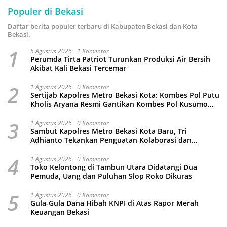
Populer di Bekasi
Daftar berita populer terbaru di Kabupaten Bekasi dan Kota
Bekasi.
1
5 Agustus 2026
1 Komentar
Perumda Tirta Patriot Turunkan Produksi Air Bersih
Akibat Kali Bekasi Tercemar
2
1 Agustus 2026
0 Komentar
Sertijab Kapolres Metro Bekasi Kota: Kombes Pol Putu
Kholis Aryana Resmi Gantikan Kombes Pol Kusumo
Wahyu Bintoro
3
1 Agustus 2026
0 Komentar
Sambut Kapolres Metro Bekasi Kota Baru, Tri
Adhianto Tekankan Penguatan Kolaborasi dan
Kamtibmas
4
1 Agustus 2026
0 Komentar
Toko Kelontong di Tambun Utara Didatangi Dua
Pemuda, Uang dan Puluhan Slop Roko Dikuras
5
1 Agustus 2026
0 Komentar
Gula-Gula Dana Hibah KNPI di Atas Rapor Merah
Keuangan Bekasi