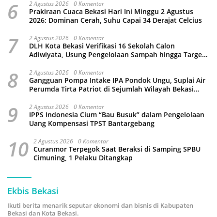
6
2 Agustus 2026
0 Komentar
Prakiraan Cuaca Bekasi Hari Ini Minggu 2 Agustus
2026: Dominan Cerah, Suhu Capai 34 Derajat Celcius
7
2 Agustus 2026
0 Komentar
DLH Kota Bekasi Verifikasi 16 Sekolah Calon
Adiwiyata, Usung Pengelolaan Sampah hingga Target
3 Juta Pohon
8
2 Agustus 2026
0 Komentar
Gangguan Pompa Intake IPA Pondok Ungu, Suplai Air
Perumda Tirta Patriot di Sejumlah Wilayah Bekasi
Terganggu
9
2 Agustus 2026
0 Komentar
IPPS Indonesia Cium “Bau Busuk” dalam Pengelolaan
Uang Kompensasi TPST Bantargebang
10
2 Agustus 2026
0 Komentar
Curanmor Terpegok Saat Beraksi di Samping SPBU
Cimuning, 1 Pelaku Ditangkap
Ekbis Bekasi
Ikuti berita menarik seputar ekonomi dan bisnis di Kabupaten
Bekasi dan Kota Bekasi.