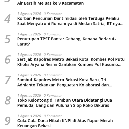
Air Bersih Meluas ke 9 Kecamatan
4
1 Agustus 2026
0 Komentar
Korban Pencurian Diintimidasi oleh Terduga Pelaku
Saat Menyatroni Rumahnya di Medan Satria, RT nya
Malah Ikut-Ikutan!
5
1 Agustus 2026
0 Komentar
Penutupan TPST Bantar Gebang, Kenapa Berlarut-
Larut?
6
1 Agustus 2026
0 Komentar
Sertijab Kapolres Metro Bekasi Kota: Kombes Pol Putu
Kholis Aryana Resmi Gantikan Kombes Pol Kusumo
Wahyu Bintoro
7
1 Agustus 2026
0 Komentar
Sambut Kapolres Metro Bekasi Kota Baru, Tri
Adhianto Tekankan Penguatan Kolaborasi dan
Kamtibmas
8
1 Agustus 2026
0 Komentar
Toko Kelontong di Tambun Utara Didatangi Dua
Pemuda, Uang dan Puluhan Slop Roko Dikuras
9
1 Agustus 2026
0 Komentar
Gula-Gula Dana Hibah KNPI di Atas Rapor Merah
Keuangan Bekasi