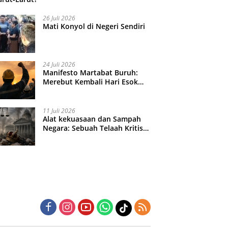
26 Juli 2026
Mati Konyol di Negeri Sendiri
24 Juli 2026
Manifesto Martabat Buruh:
Merebut Kembali Hari Esok
yang Dijual Murah
11 Juli 2026
Alat kekuasaan dan Sampah
Negara: Sebuah Telaah Kritis
atas Turbulensi Penegakkan
Hukum?