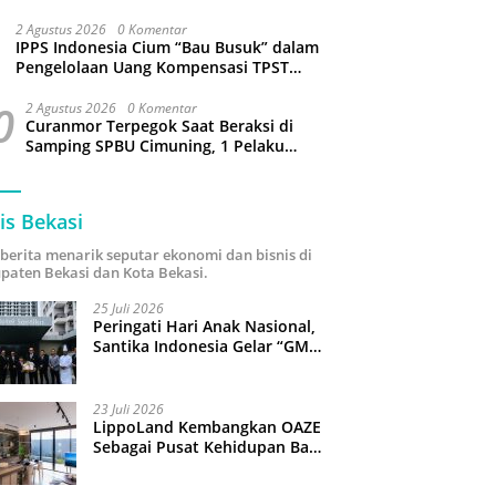
Sejumlah Wilayah Bekasi Terganggu
2 Agustus 2026
0 Komentar
IPPS Indonesia Cium “Bau Busuk” dalam
Pengelolaan Uang Kompensasi TPST
Bantargebang
0
2 Agustus 2026
0 Komentar
Curanmor Terpegok Saat Beraksi di
Samping SPBU Cimuning, 1 Pelaku
Ditangkap
is Bekasi
i berita menarik seputar ekonomi dan bisnis di
paten Bekasi dan Kota Bekasi.
25 Juli 2026
Peringati Hari Anak Nasional,
Santika Indonesia Gelar “GM
For A Day 2026”: 43 Anak
Pimpin Operasional Hotel
23 Juli 2026
LippoLand Kembangkan OAZE
Sebagai Pusat Kehidupan Baru
di Cikarang