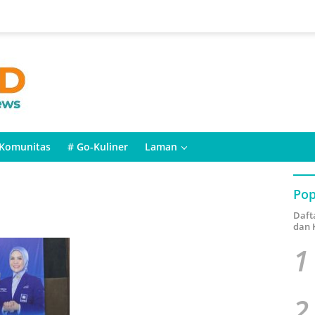
Komunitas
# Go-Kuliner
Laman
Pop
Daft
dan 
1
2