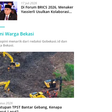
17 Juli 2026
Di Forum BRICS 2026, Menaker
Yassierli Usulkan Kolaborasi
“Future Skills Forecasting”
demi Hadapi Era Ekonomi
Hijau
ni Warga Bekasi
i opini menarik dari redaksi Gobekasi.id dan
a Bekasi.
stus 2026
utupan TPST Bantar Gebang, Kenapa
arut-Larut?