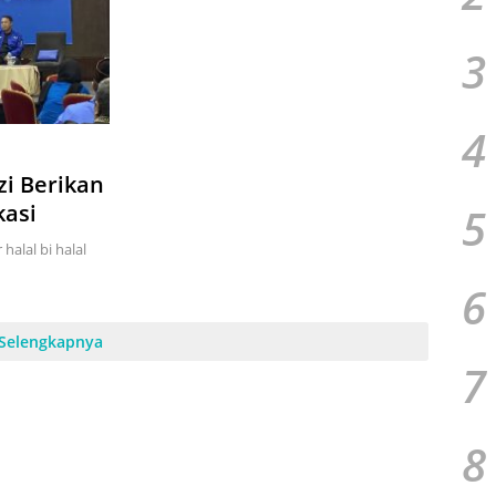
3
4
zi Berikan
5
kasi
halal bi halal
6
Selengkapnya
7
8