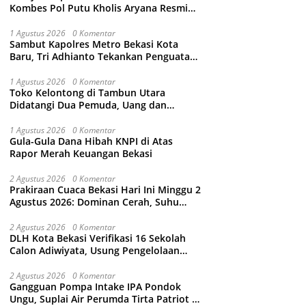
Kombes Pol Putu Kholis Aryana Resmi
Gantikan Kombes Pol Kusumo Wahyu
Bintoro
1 Agustus 2026
0 Komentar
Sambut Kapolres Metro Bekasi Kota
Baru, Tri Adhianto Tekankan Penguatan
Kolaborasi dan Kamtibmas
1 Agustus 2026
0 Komentar
Toko Kelontong di Tambun Utara
Didatangi Dua Pemuda, Uang dan
Puluhan Slop Roko Dikuras
1 Agustus 2026
0 Komentar
Gula-Gula Dana Hibah KNPI di Atas
Rapor Merah Keuangan Bekasi
2 Agustus 2026
0 Komentar
Prakiraan Cuaca Bekasi Hari Ini Minggu 2
Agustus 2026: Dominan Cerah, Suhu
Capai 34 Derajat Celcius
2 Agustus 2026
0 Komentar
DLH Kota Bekasi Verifikasi 16 Sekolah
Calon Adiwiyata, Usung Pengelolaan
Sampah hingga Target 3 Juta Pohon
2 Agustus 2026
0 Komentar
Gangguan Pompa Intake IPA Pondok
Ungu, Suplai Air Perumda Tirta Patriot di