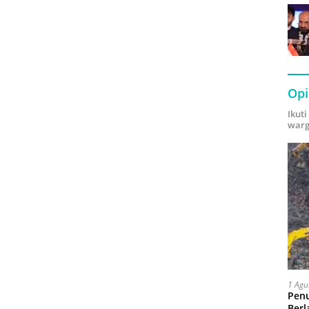
Opi
Ikut
warg
1 Agu
Pen
Berl