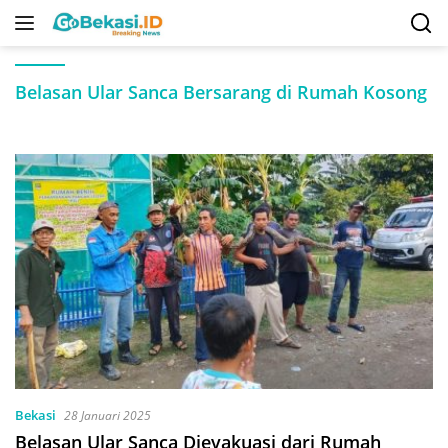
Langsung
ke
konten
Belasan Ular Sanca Bersarang di Rumah Kosong
Bekasi
28 Januari 2025
Belasan Ular Sanca Dievakuasi dari Rumah