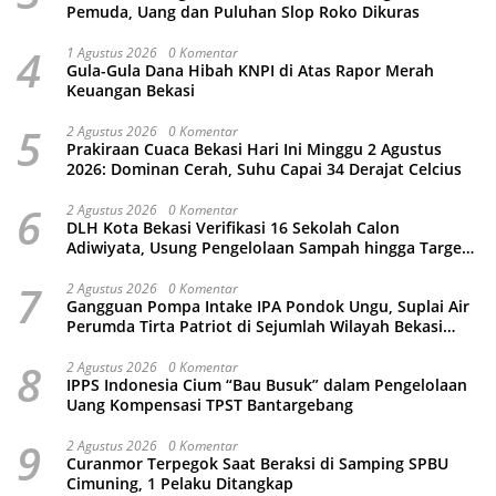
Pemuda, Uang dan Puluhan Slop Roko Dikuras
4
1 Agustus 2026
0 Komentar
Gula-Gula Dana Hibah KNPI di Atas Rapor Merah
Keuangan Bekasi
5
2 Agustus 2026
0 Komentar
Prakiraan Cuaca Bekasi Hari Ini Minggu 2 Agustus
2026: Dominan Cerah, Suhu Capai 34 Derajat Celcius
6
2 Agustus 2026
0 Komentar
DLH Kota Bekasi Verifikasi 16 Sekolah Calon
Adiwiyata, Usung Pengelolaan Sampah hingga Target
3 Juta Pohon
7
2 Agustus 2026
0 Komentar
Gangguan Pompa Intake IPA Pondok Ungu, Suplai Air
Perumda Tirta Patriot di Sejumlah Wilayah Bekasi
Terganggu
8
2 Agustus 2026
0 Komentar
IPPS Indonesia Cium “Bau Busuk” dalam Pengelolaan
Uang Kompensasi TPST Bantargebang
9
2 Agustus 2026
0 Komentar
Curanmor Terpegok Saat Beraksi di Samping SPBU
Cimuning, 1 Pelaku Ditangkap