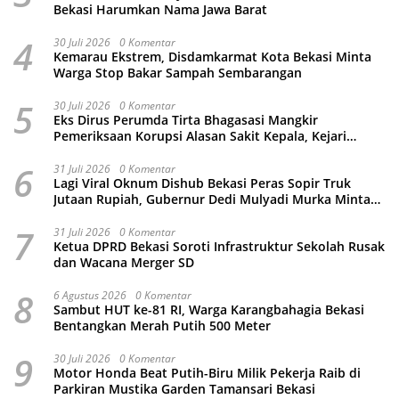
Bekasi Harumkan Nama Jawa Barat
4
30 Juli 2026
0 Komentar
Kemarau Ekstrem, Disdamkarmat Kota Bekasi Minta
Warga Stop Bakar Sampah Sembarangan
5
30 Juli 2026
0 Komentar
Eks Dirus Perumda Tirta Bhagasasi Mangkir
Pemeriksaan Korupsi Alasan Sakit Kepala, Kejari
Kabupaten Bekasi Ancam Jemput Paksa
6
31 Juli 2026
0 Komentar
Lagi Viral Oknum Dishub Bekasi Peras Sopir Truk
Jutaan Rupiah, Gubernur Dedi Mulyadi Murka Minta
Wali Kota Beri Sanksi Pemecatan
7
31 Juli 2026
0 Komentar
Ketua DPRD Bekasi Soroti Infrastruktur Sekolah Rusak
dan Wacana Merger SD
8
6 Agustus 2026
0 Komentar
Sambut HUT ke-81 RI, Warga Karangbahagia Bekasi
Bentangkan Merah Putih 500 Meter
9
30 Juli 2026
0 Komentar
Motor Honda Beat Putih-Biru Milik Pekerja Raib di
Parkiran Mustika Garden Tamansari Bekasi