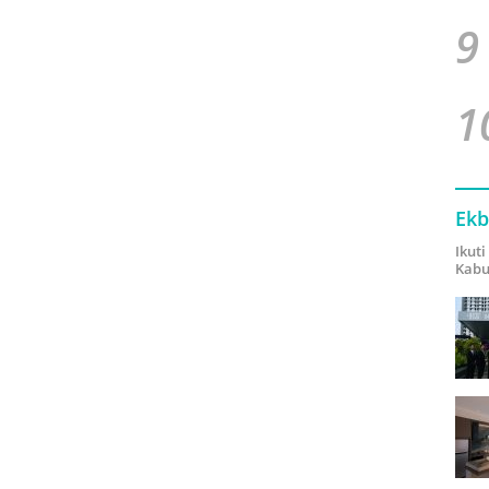
9
1
Ekb
Ikut
Kabu