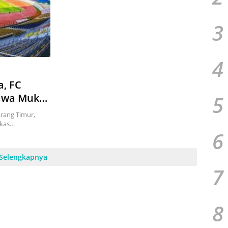
3
4
a, FC
5
bawa Mukti
rang Timur,
rkas…
6
Selengkapnya
7
8