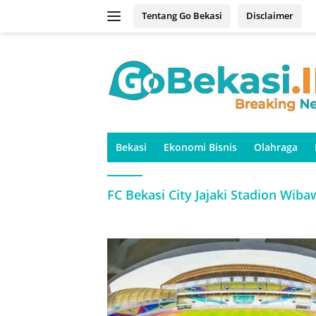
Langsung
Tentang Go Bekasi
Disclaimer
ke
konten
Bekasi
Ekonomi Bisnis
Olahraga
FC Bekasi City Jajaki Stadion Wib