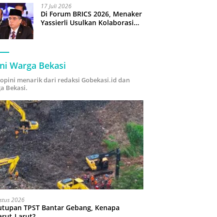
17 Juli 2026
Di Forum BRICS 2026, Menaker
Yassierli Usulkan Kolaborasi
“Future Skills Forecasting”
demi Hadapi Era Ekonomi
Hijau
ni Warga Bekasi
i opini menarik dari redaksi Gobekasi.id dan
a Bekasi.
stus 2026
utupan TPST Bantar Gebang, Kenapa
arut-Larut?