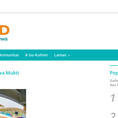
Komunitas
# Go-Kuliner
Laman
awa Mukti
Pop
Daft
dan 
1
2