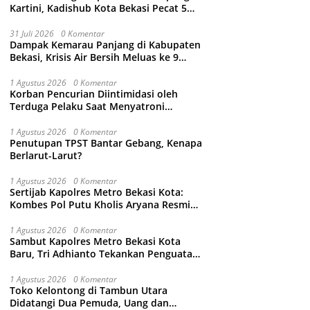
Kartini, Kadishub Kota Bekasi Pecat 5
Oknum Petugas
31 Juli 2026
0 Komentar
Dampak Kemarau Panjang di Kabupaten
Bekasi, Krisis Air Bersih Meluas ke 9
Kecamatan
1 Agustus 2026
0 Komentar
Korban Pencurian Diintimidasi oleh
Terduga Pelaku Saat Menyatroni
Rumahnya di Medan Satria, RT nya
Malah Ikut-Ikutan!
1 Agustus 2026
0 Komentar
Penutupan TPST Bantar Gebang, Kenapa
Berlarut-Larut?
1 Agustus 2026
0 Komentar
Sertijab Kapolres Metro Bekasi Kota:
Kombes Pol Putu Kholis Aryana Resmi
Gantikan Kombes Pol Kusumo Wahyu
Bintoro
1 Agustus 2026
0 Komentar
Sambut Kapolres Metro Bekasi Kota
Baru, Tri Adhianto Tekankan Penguatan
Kolaborasi dan Kamtibmas
1 Agustus 2026
0 Komentar
Toko Kelontong di Tambun Utara
Didatangi Dua Pemuda, Uang dan