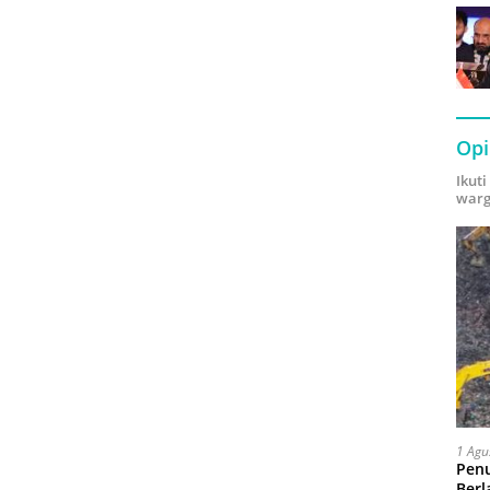
Opi
Ikut
warg
1 Agu
Pen
Berl