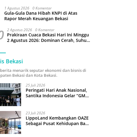
Puluhan Slop Roko Dikuras
1 Agustus 2026
0 Komentar
Gula-Gula Dana Hibah KNPI di Atas
Rapor Merah Keuangan Bekasi
0
2 Agustus 2026
0 Komentar
Prakiraan Cuaca Bekasi Hari Ini Minggu
2 Agustus 2026: Dominan Cerah, Suhu
Capai 34 Derajat Celcius
is Bekasi
i berita menarik seputar ekonomi dan bisnis di
paten Bekasi dan Kota Bekasi.
25 Juli 2026
Peringati Hari Anak Nasional,
Santika Indonesia Gelar “GM
For A Day 2026”: 43 Anak
Pimpin Operasional Hotel
23 Juli 2026
LippoLand Kembangkan OAZE
Sebagai Pusat Kehidupan Baru
di Cikarang