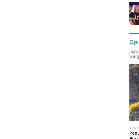
Opi
Ikut
warg
1 Agu
Pen
Berl