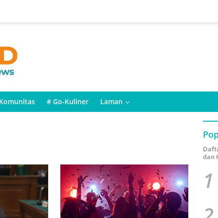
Komunitas
# Go-Kuliner
Laman
Pop
Daft
dan 
1
2