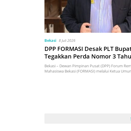
Bekasi
8 Juli 2026
DPP FORMASI Desak PLT Bupat
Tegakkan Perda Nomor 3 Tahu
dan Tutup THM yang Melangg
Bekasi – Dewan Pimpinan Pusat (DPP) Forum Rem
Mahasiswa Bekasi (FORMASI) melalui Ketua Um