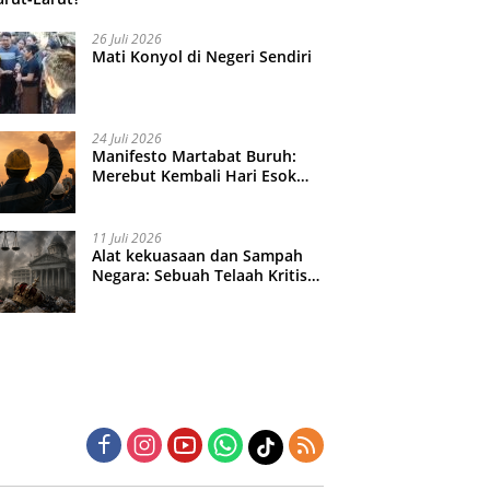
26 Juli 2026
Mati Konyol di Negeri Sendiri
24 Juli 2026
Manifesto Martabat Buruh:
Merebut Kembali Hari Esok
yang Dijual Murah
11 Juli 2026
Alat kekuasaan dan Sampah
Negara: Sebuah Telaah Kritis
atas Turbulensi Penegakkan
Hukum?