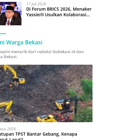
17 Juli 2026
Di Forum BRICS 2026, Menaker
Yassierli Usulkan Kolaborasi
“Future Skills Forecasting”
demi Hadapi Era Ekonomi
Hijau
ni Warga Bekasi
i opini menarik dari redaksi Gobekasi.id dan
a Bekasi.
stus 2026
utupan TPST Bantar Gebang, Kenapa
arut-Larut?