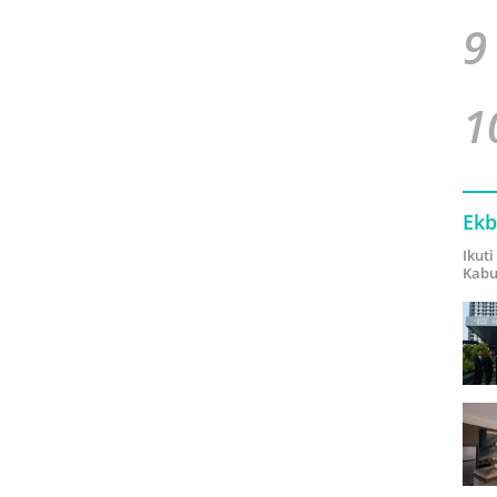
9
1
Ekb
Ikut
Kabu