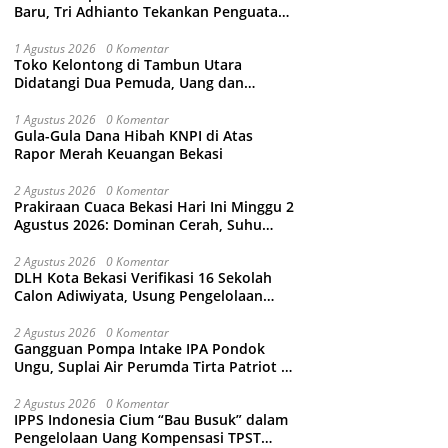
Baru, Tri Adhianto Tekankan Penguatan
Kolaborasi dan Kamtibmas
1 Agustus 2026
0 Komentar
Toko Kelontong di Tambun Utara
Didatangi Dua Pemuda, Uang dan
Puluhan Slop Roko Dikuras
1 Agustus 2026
0 Komentar
Gula-Gula Dana Hibah KNPI di Atas
Rapor Merah Keuangan Bekasi
2 Agustus 2026
0 Komentar
Prakiraan Cuaca Bekasi Hari Ini Minggu 2
Agustus 2026: Dominan Cerah, Suhu
Capai 34 Derajat Celcius
2 Agustus 2026
0 Komentar
DLH Kota Bekasi Verifikasi 16 Sekolah
Calon Adiwiyata, Usung Pengelolaan
Sampah hingga Target 3 Juta Pohon
2 Agustus 2026
0 Komentar
Gangguan Pompa Intake IPA Pondok
Ungu, Suplai Air Perumda Tirta Patriot di
Sejumlah Wilayah Bekasi Terganggu
2 Agustus 2026
0 Komentar
IPPS Indonesia Cium “Bau Busuk” dalam
Pengelolaan Uang Kompensasi TPST