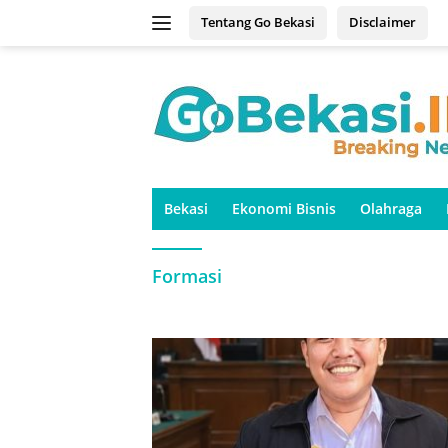
Langsung
Tentang Go Bekasi
Disclaimer
ke
konten
Bekasi
Ekonomi Bisnis
Olahraga
Formasi