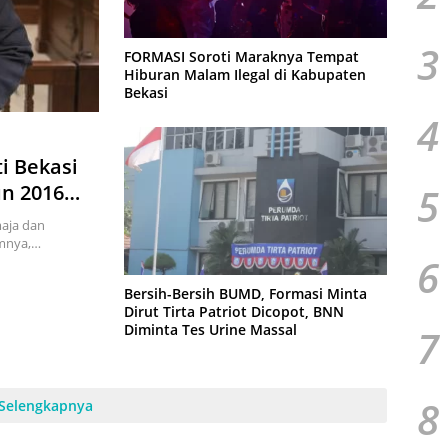
3
FORMASI Soroti Maraknya Tempat
Hiburan Malam Ilegal di Kabupaten
Bekasi
4
i Bekasi
5
n 2016
ar
aja dan
umnya,…
6
Bersih-Bersih BUMD, Formasi Minta
Dirut Tirta Patriot Dicopot, BNN
Diminta Tes Urine Massal
7
8
Selengkapnya