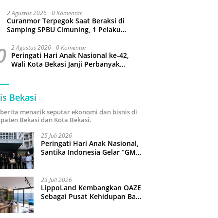
Bantargebang
2 Agustus 2026
0 Komentar
Curanmor Terpegok Saat Beraksi di
Samping SPBU Cimuning, 1 Pelaku
Ditangkap
0
2 Agustus 2026
0 Komentar
Peringati Hari Anak Nasional ke-42,
Wali Kota Bekasi Janji Perbanyak
Taman Ramah Anak dan Bebas
Perundungan
is Bekasi
i berita menarik seputar ekonomi dan bisnis di
paten Bekasi dan Kota Bekasi.
25 Juli 2026
Peringati Hari Anak Nasional,
Santika Indonesia Gelar “GM
For A Day 2026”: 43 Anak
Pimpin Operasional Hotel
23 Juli 2026
LippoLand Kembangkan OAZE
Sebagai Pusat Kehidupan Baru
di Cikarang