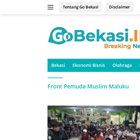
Langsung
Tentang Go Bekasi
Disclaimer
ke
konten
Bekasi
Ekonomi Bisnis
Olahraga
Front Pemuda Muslim Maluku