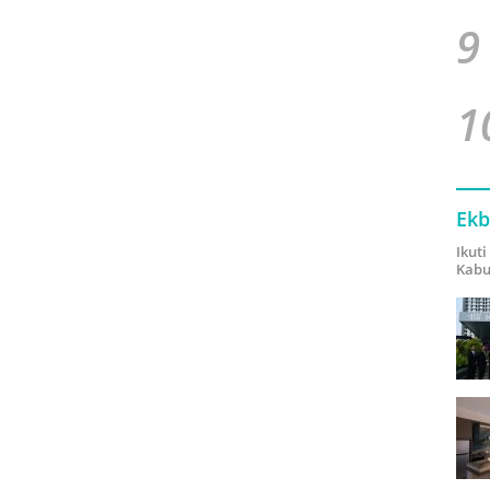
9
1
Ekb
Ikut
Kabu