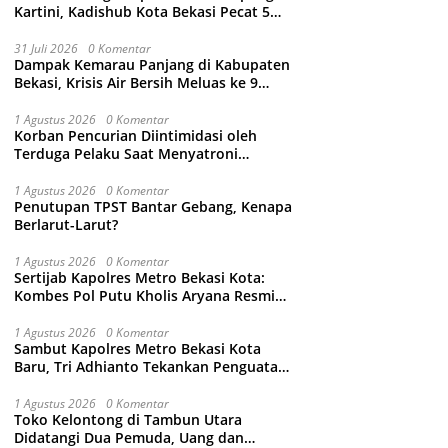
Kartini, Kadishub Kota Bekasi Pecat 5
Oknum Petugas
31 Juli 2026
0 Komentar
Dampak Kemarau Panjang di Kabupaten
Bekasi, Krisis Air Bersih Meluas ke 9
Kecamatan
1 Agustus 2026
0 Komentar
Korban Pencurian Diintimidasi oleh
Terduga Pelaku Saat Menyatroni
Rumahnya di Medan Satria, RT nya
Malah Ikut-Ikutan!
1 Agustus 2026
0 Komentar
Penutupan TPST Bantar Gebang, Kenapa
Berlarut-Larut?
1 Agustus 2026
0 Komentar
Sertijab Kapolres Metro Bekasi Kota:
Kombes Pol Putu Kholis Aryana Resmi
Gantikan Kombes Pol Kusumo Wahyu
Bintoro
1 Agustus 2026
0 Komentar
Sambut Kapolres Metro Bekasi Kota
Baru, Tri Adhianto Tekankan Penguatan
Kolaborasi dan Kamtibmas
1 Agustus 2026
0 Komentar
Toko Kelontong di Tambun Utara
Didatangi Dua Pemuda, Uang dan