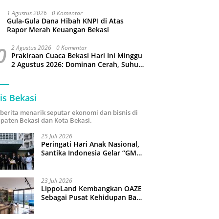
Puluhan Slop Roko Dikuras
1 Agustus 2026
0 Komentar
Gula-Gula Dana Hibah KNPI di Atas
Rapor Merah Keuangan Bekasi
0
2 Agustus 2026
0 Komentar
Prakiraan Cuaca Bekasi Hari Ini Minggu
2 Agustus 2026: Dominan Cerah, Suhu
Capai 34 Derajat Celcius
is Bekasi
i berita menarik seputar ekonomi dan bisnis di
paten Bekasi dan Kota Bekasi.
25 Juli 2026
Peringati Hari Anak Nasional,
Santika Indonesia Gelar “GM
For A Day 2026”: 43 Anak
Pimpin Operasional Hotel
23 Juli 2026
LippoLand Kembangkan OAZE
Sebagai Pusat Kehidupan Baru
di Cikarang