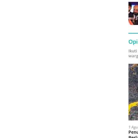
Opi
Ikut
warg
1 Agu
Pen
Berl