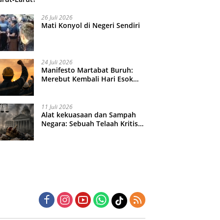
26 Juli 2026
Mati Konyol di Negeri Sendiri
24 Juli 2026
Manifesto Martabat Buruh:
Merebut Kembali Hari Esok
yang Dijual Murah
11 Juli 2026
Alat kekuasaan dan Sampah
Negara: Sebuah Telaah Kritis
atas Turbulensi Penegakkan
Hukum?