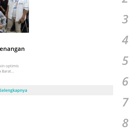
3
4
menangan
5
in optimis
a Barat…
6
Selengkapnya
7
8