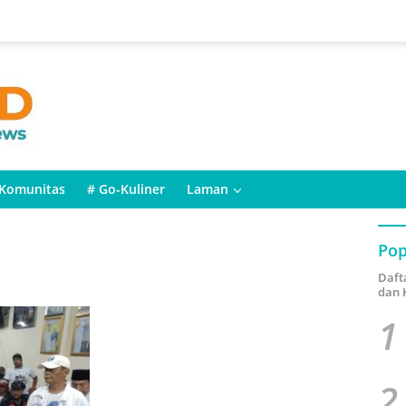
Komunitas
# Go-Kuliner
Laman
Pop
Daft
dan 
1
2