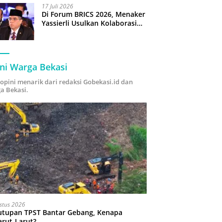
17 Juli 2026
Di Forum BRICS 2026, Menaker
Yassierli Usulkan Kolaborasi
“Future Skills Forecasting”
demi Hadapi Era Ekonomi
Hijau
ni Warga Bekasi
i opini menarik dari redaksi Gobekasi.id dan
a Bekasi.
stus 2026
utupan TPST Bantar Gebang, Kenapa
arut-Larut?