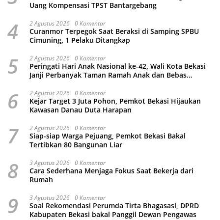
Uang Kompensasi TPST Bantargebang
4
2 Agustus 2026
0 Komentar
Curanmor Terpegok Saat Beraksi di Samping SPBU
Cimuning, 1 Pelaku Ditangkap
5
2 Agustus 2026
0 Komentar
Peringati Hari Anak Nasional ke-42, Wali Kota Bekasi
Janji Perbanyak Taman Ramah Anak dan Bebas
Perundungan
6
2 Agustus 2026
0 Komentar
Kejar Target 3 Juta Pohon, Pemkot Bekasi Hijaukan
Kawasan Danau Duta Harapan
7
2 Agustus 2026
0 Komentar
Siap-siap Warga Pejuang, Pemkot Bekasi Bakal
Tertibkan 80 Bangunan Liar
8
3 Agustus 2026
0 Komentar
Cara Sederhana Menjaga Fokus Saat Bekerja dari
Rumah
9
3 Agustus 2026
0 Komentar
Soal Rekomendasi Perumda Tirta Bhagasasi, DPRD
Kabupaten Bekasi bakal Panggil Dewan Pengawas