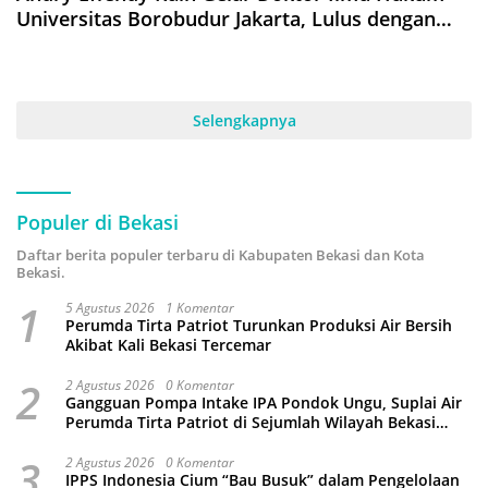
Universitas Borobudur Jakarta, Lulus dengan
Predikat Cumlaude
Selengkapnya
Populer di Bekasi
Daftar berita populer terbaru di Kabupaten Bekasi dan Kota
Bekasi.
1
5 Agustus 2026
1 Komentar
Perumda Tirta Patriot Turunkan Produksi Air Bersih
Akibat Kali Bekasi Tercemar
2
2 Agustus 2026
0 Komentar
Gangguan Pompa Intake IPA Pondok Ungu, Suplai Air
Perumda Tirta Patriot di Sejumlah Wilayah Bekasi
Terganggu
3
2 Agustus 2026
0 Komentar
IPPS Indonesia Cium “Bau Busuk” dalam Pengelolaan