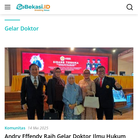
Langsung
ke
konten
Gelar Doktor
Komunitas
14 Mei 2025
Andry Effendy Raih Gelar Doktor Ilmu Hukum