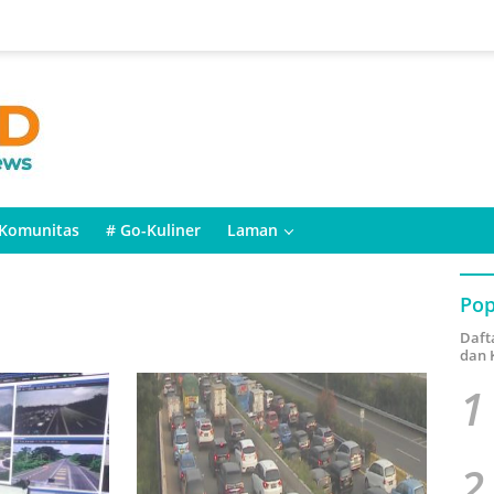
Komunitas
# Go-Kuliner
Laman
Pop
Daft
dan 
1
2