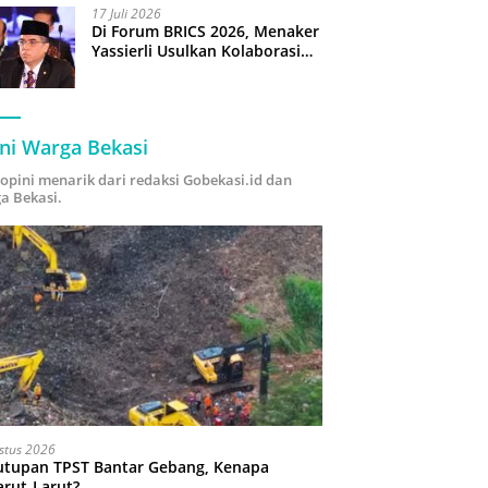
17 Juli 2026
Di Forum BRICS 2026, Menaker
Yassierli Usulkan Kolaborasi
“Future Skills Forecasting”
demi Hadapi Era Ekonomi
Hijau
ni Warga Bekasi
i opini menarik dari redaksi Gobekasi.id dan
a Bekasi.
stus 2026
utupan TPST Bantar Gebang, Kenapa
arut-Larut?