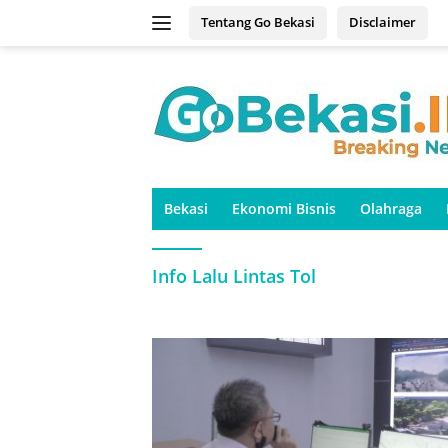
Langsung
Tentang Go Bekasi
Disclaimer
ke
konten
Bekasi
Ekonomi Bisnis
Olahraga
Info Lalu Lintas Tol