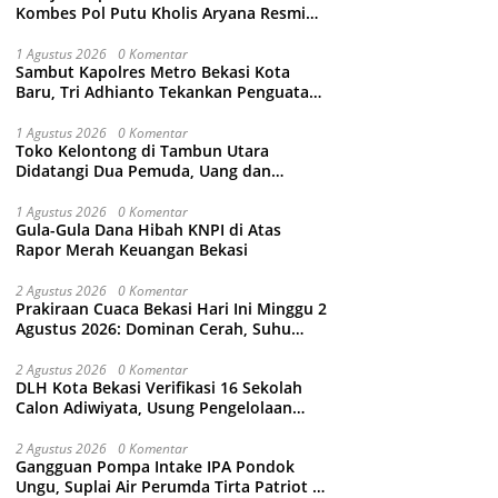
Kombes Pol Putu Kholis Aryana Resmi
Gantikan Kombes Pol Kusumo Wahyu
Bintoro
1 Agustus 2026
0 Komentar
Sambut Kapolres Metro Bekasi Kota
Baru, Tri Adhianto Tekankan Penguatan
Kolaborasi dan Kamtibmas
1 Agustus 2026
0 Komentar
Toko Kelontong di Tambun Utara
Didatangi Dua Pemuda, Uang dan
Puluhan Slop Roko Dikuras
1 Agustus 2026
0 Komentar
Gula-Gula Dana Hibah KNPI di Atas
Rapor Merah Keuangan Bekasi
2 Agustus 2026
0 Komentar
Prakiraan Cuaca Bekasi Hari Ini Minggu 2
Agustus 2026: Dominan Cerah, Suhu
Capai 34 Derajat Celcius
2 Agustus 2026
0 Komentar
DLH Kota Bekasi Verifikasi 16 Sekolah
Calon Adiwiyata, Usung Pengelolaan
Sampah hingga Target 3 Juta Pohon
2 Agustus 2026
0 Komentar
Gangguan Pompa Intake IPA Pondok
Ungu, Suplai Air Perumda Tirta Patriot di