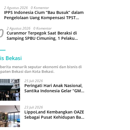
Sejumlah Wilayah Bekasi Terganggu
2 Agustus 2026
0 Komentar
IPPS Indonesia Cium “Bau Busuk” dalam
Pengelolaan Uang Kompensasi TPST
Bantargebang
0
2 Agustus 2026
0 Komentar
Curanmor Terpegok Saat Beraksi di
Samping SPBU Cimuning, 1 Pelaku
Ditangkap
is Bekasi
i berita menarik seputar ekonomi dan bisnis di
paten Bekasi dan Kota Bekasi.
25 Juli 2026
Peringati Hari Anak Nasional,
Santika Indonesia Gelar “GM
For A Day 2026”: 43 Anak
Pimpin Operasional Hotel
23 Juli 2026
LippoLand Kembangkan OAZE
Sebagai Pusat Kehidupan Baru
di Cikarang