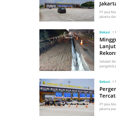
Jakart
PT Jasa M
Jakarta da
Bekasi
1 
Mingg
Lanju
Rekons
Setelah li
pengelola 
Bekasi
1 
Perger
Tercat
PT Jasa Ma
Jakarta pa