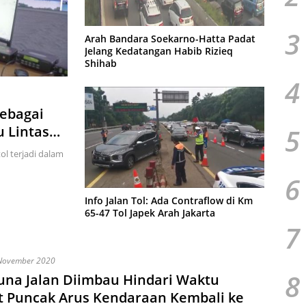
3
Arah Bandara Soekarno-Hatta Padat
Jelang Kedatangan Habib Rizieq
Shihab
4
Sebagai
5
u Lintas
tol terjadi dalam
6
Info Jalan Tol: Ada Contraflow di Km
65-47 Tol Japek Arah Jakarta
7
November 2020
8
na Jalan Diimbau Hindari Waktu
t Puncak Arus Kendaraan Kembali ke