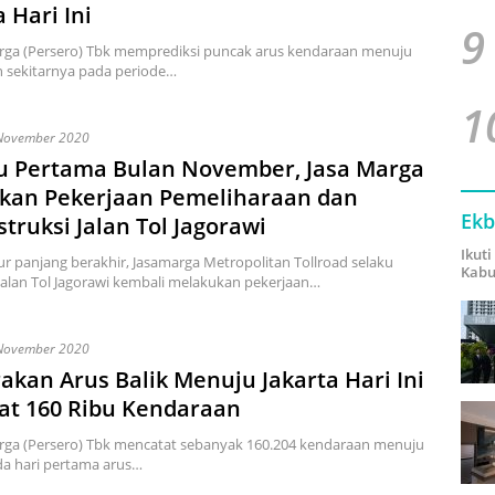
a Hari Ini
9
arga (Persero) Tbk memprediksi puncak arus kendaraan menuju
n sekitarnya pada periode…
1
November 2020
u Pertama Bulan November, Jasa Marga
tkan Pekerjaan Pemeliharaan dan
Ekb
truksi Jalan Tol Jagorawi
Ikut
bur panjang berakhir, Jasamarga Metropolitan Tollroad selaku
Kabu
Jalan Tol Jagorawi kembali melakukan pekerjaan…
November 2020
akan Arus Balik Menuju Jakarta Hari Ini
at 160 Ribu Kendaraan
rga (Persero) Tbk mencatat sebanyak 160.204 kendaraan menuju
da hari pertama arus…