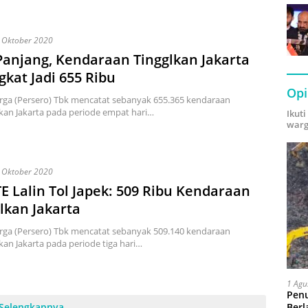
 Oktober 2020
Panjang, Kendaraan Tingglkan Jakarta
kat Jadi 655 Ribu
Opi
rga (Persero) Tbk mencatat sebanyak 655.365 kendaraan
an Jakarta pada periode empat hari…
Ikut
warg
 Oktober 2020
 Lalin Tol Japek: 509 Ribu Kendaraan
lkan Jakarta
rga (Persero) Tbk mencatat sebanyak 509.140 kendaraan
an Jakarta pada periode tiga hari…
1 Agu
Pen
Berl
Selengkapnya