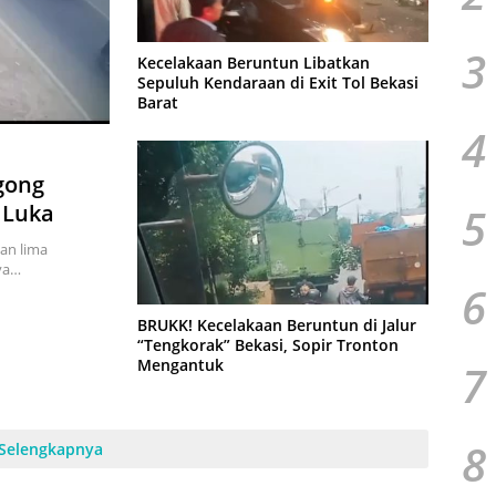
3
Kecelakaan Beruntun Libatkan
Sepuluh Kendaraan di Exit Tol Bekasi
Barat
4
gong
5
 Luka
an lima
nya…
6
BRUKK! Kecelakaan Beruntun di Jalur
“Tengkorak” Bekasi, Sopir Tronton
Mengantuk
7
8
Selengkapnya