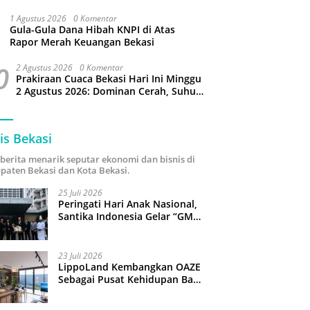
Puluhan Slop Roko Dikuras
1 Agustus 2026
0 Komentar
Gula-Gula Dana Hibah KNPI di Atas
Rapor Merah Keuangan Bekasi
0
2 Agustus 2026
0 Komentar
Prakiraan Cuaca Bekasi Hari Ini Minggu
2 Agustus 2026: Dominan Cerah, Suhu
Capai 34 Derajat Celcius
is Bekasi
i berita menarik seputar ekonomi dan bisnis di
paten Bekasi dan Kota Bekasi.
25 Juli 2026
Peringati Hari Anak Nasional,
Santika Indonesia Gelar “GM
For A Day 2026”: 43 Anak
Pimpin Operasional Hotel
23 Juli 2026
LippoLand Kembangkan OAZE
Sebagai Pusat Kehidupan Baru
di Cikarang