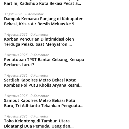
Kartini, Kadishub Kota Bekasi Pecat 5
Oknum Petugas
31 Juli 2026
0 Komentar
Dampak Kemarau Panjang di Kabupaten
Bekasi, Krisis Air Bersih Meluas ke 9
Kecamatan
1 Agustus 2026
0 Komentar
Korban Pencurian Diintimidasi oleh
Terduga Pelaku Saat Menyatroni
Rumahnya di Medan Satria, RT nya
Malah Ikut-Ikutan!
1 Agustus 2026
0 Komentar
Penutupan TPST Bantar Gebang, Kenapa
Berlarut-Larut?
1 Agustus 2026
0 Komentar
Sertijab Kapolres Metro Bekasi Kota:
Kombes Pol Putu Kholis Aryana Resmi
Gantikan Kombes Pol Kusumo Wahyu
Bintoro
1 Agustus 2026
0 Komentar
Sambut Kapolres Metro Bekasi Kota
Baru, Tri Adhianto Tekankan Penguatan
Kolaborasi dan Kamtibmas
1 Agustus 2026
0 Komentar
Toko Kelontong di Tambun Utara
Didatangi Dua Pemuda, Uang dan