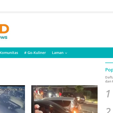
Komunitas
# Go-Kuliner
Laman
Pop
Daft
dan 
1
2