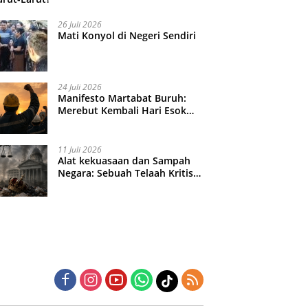
26 Juli 2026
Mati Konyol di Negeri Sendiri
24 Juli 2026
Manifesto Martabat Buruh:
Merebut Kembali Hari Esok
yang Dijual Murah
11 Juli 2026
Alat kekuasaan dan Sampah
Negara: Sebuah Telaah Kritis
atas Turbulensi Penegakkan
Hukum?