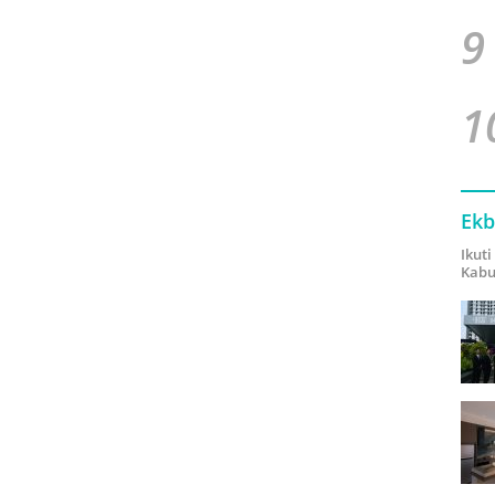
9
1
Ekb
Ikut
Kabu