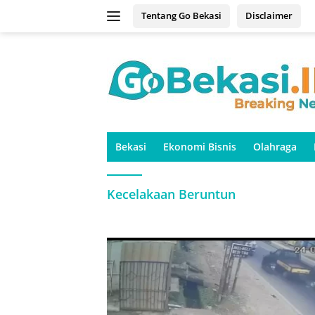
Langsung
Tentang Go Bekasi
Disclaimer
ke
konten
Bekasi
Ekonomi Bisnis
Olahraga
Kecelakaan Beruntun