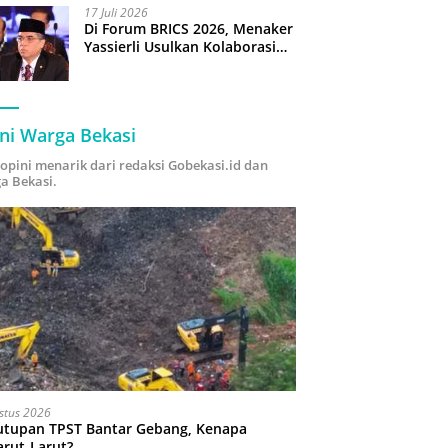
17 Juli 2026
Di Forum BRICS 2026, Menaker
Yassierli Usulkan Kolaborasi
“Future Skills Forecasting”
demi Hadapi Era Ekonomi
Hijau
ni Warga Bekasi
i opini menarik dari redaksi Gobekasi.id dan
a Bekasi.
stus 2026
utupan TPST Bantar Gebang, Kenapa
arut-Larut?