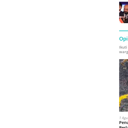
Opi
Ikut
warg
1 Agu
Pen
Berl