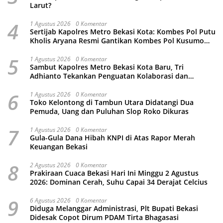
Larut?
4
1 Agustus 2026
0 Komentar
Sertijab Kapolres Metro Bekasi Kota: Kombes Pol Putu
Kholis Aryana Resmi Gantikan Kombes Pol Kusumo
Wahyu Bintoro
5
1 Agustus 2026
0 Komentar
Sambut Kapolres Metro Bekasi Kota Baru, Tri
Adhianto Tekankan Penguatan Kolaborasi dan
Kamtibmas
6
1 Agustus 2026
0 Komentar
Toko Kelontong di Tambun Utara Didatangi Dua
Pemuda, Uang dan Puluhan Slop Roko Dikuras
7
1 Agustus 2026
0 Komentar
Gula-Gula Dana Hibah KNPI di Atas Rapor Merah
Keuangan Bekasi
8
2 Agustus 2026
0 Komentar
Prakiraan Cuaca Bekasi Hari Ini Minggu 2 Agustus
2026: Dominan Cerah, Suhu Capai 34 Derajat Celcius
9
6 Agustus 2026
0 Komentar
Diduga Melanggar Administrasi, Plt Bupati Bekasi
Didesak Copot Dirum PDAM Tirta Bhagasasi