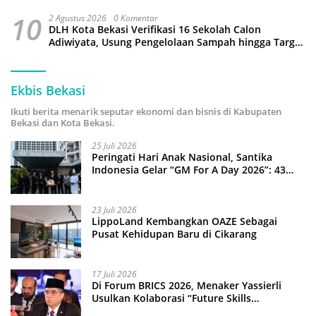
10
2 Agustus 2026
0 Komentar
DLH Kota Bekasi Verifikasi 16 Sekolah Calon
Adiwiyata, Usung Pengelolaan Sampah hingga Target
3 Juta Pohon
Ekbis Bekasi
Ikuti berita menarik seputar ekonomi dan bisnis di Kabupaten
Bekasi dan Kota Bekasi.
25 Juli 2026
Peringati Hari Anak Nasional, Santika
Indonesia Gelar “GM For A Day 2026”: 43
Anak Pimpin Operasional Hotel
23 Juli 2026
LippoLand Kembangkan OAZE Sebagai
Pusat Kehidupan Baru di Cikarang
17 Juli 2026
Di Forum BRICS 2026, Menaker Yassierli
Usulkan Kolaborasi “Future Skills
Forecasting” demi Hadapi Era Ekonomi