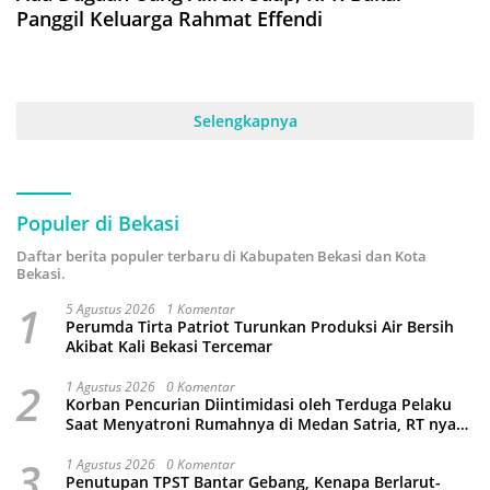
Panggil Keluarga Rahmat Effendi
Selengkapnya
Populer di Bekasi
Daftar berita populer terbaru di Kabupaten Bekasi dan Kota
Bekasi.
1
5 Agustus 2026
1 Komentar
Perumda Tirta Patriot Turunkan Produksi Air Bersih
Akibat Kali Bekasi Tercemar
2
1 Agustus 2026
0 Komentar
Korban Pencurian Diintimidasi oleh Terduga Pelaku
Saat Menyatroni Rumahnya di Medan Satria, RT nya
Malah Ikut-Ikutan!
3
1 Agustus 2026
0 Komentar
Penutupan TPST Bantar Gebang, Kenapa Berlarut-