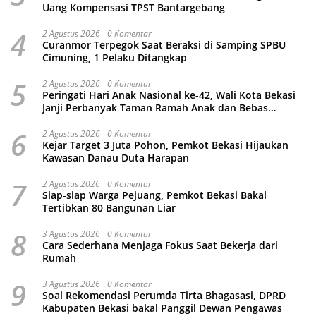
Uang Kompensasi TPST Bantargebang
4
2 Agustus 2026
0 Komentar
Curanmor Terpegok Saat Beraksi di Samping SPBU
Cimuning, 1 Pelaku Ditangkap
5
2 Agustus 2026
0 Komentar
Peringati Hari Anak Nasional ke-42, Wali Kota Bekasi
Janji Perbanyak Taman Ramah Anak dan Bebas
Perundungan
6
2 Agustus 2026
0 Komentar
Kejar Target 3 Juta Pohon, Pemkot Bekasi Hijaukan
Kawasan Danau Duta Harapan
7
2 Agustus 2026
0 Komentar
Siap-siap Warga Pejuang, Pemkot Bekasi Bakal
Tertibkan 80 Bangunan Liar
8
3 Agustus 2026
0 Komentar
Cara Sederhana Menjaga Fokus Saat Bekerja dari
Rumah
9
3 Agustus 2026
0 Komentar
Soal Rekomendasi Perumda Tirta Bhagasasi, DPRD
Kabupaten Bekasi bakal Panggil Dewan Pengawas