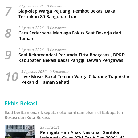
7
2 Agustus 2026
0 Komentar
Siap-siap Warga Pejuang, Pemkot Bekasi Bakal
Tertibkan 80 Bangunan Liar
8
3 Agustus 2026
0 Komentar
Cara Sederhana Menjaga Fokus Saat Bekerja dari
Rumah
9
3 Agustus 2026
0 Komentar
Soal Rekomendasi Perumda Tirta Bhagasasi, DPRD
Kabupaten Bekasi bakal Panggil Dewan Pengawas
10
3 Agustus 2026
0 Komentar
Live Musik Bakal Temani Warga Cikarang Tiap Akhir
Pekan di Taman Sehati
Ekbis Bekasi
Ikuti berita menarik seputar ekonomi dan bisnis di Kabupaten
Bekasi dan Kota Bekasi.
25 Juli 2026
Peringati Hari Anak Nasional, Santika
Indonesia Gelar “GM For A Day 2026”: 43