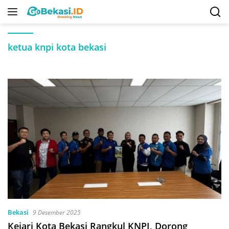
Langsung
ke
konten
ketua knpi kota bekasi
Bekasi
9 Desember 2025
Kejari Kota Bekasi Rangkul KNPI, Dorong