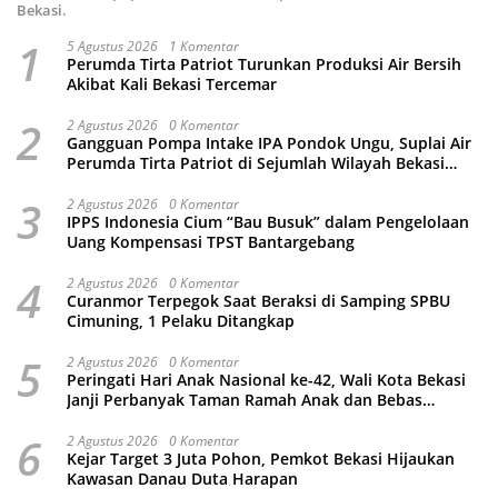
Bekasi.
1
5 Agustus 2026
1 Komentar
Perumda Tirta Patriot Turunkan Produksi Air Bersih
Akibat Kali Bekasi Tercemar
2
2 Agustus 2026
0 Komentar
Gangguan Pompa Intake IPA Pondok Ungu, Suplai Air
Perumda Tirta Patriot di Sejumlah Wilayah Bekasi
Terganggu
3
2 Agustus 2026
0 Komentar
IPPS Indonesia Cium “Bau Busuk” dalam Pengelolaan
Uang Kompensasi TPST Bantargebang
4
2 Agustus 2026
0 Komentar
Curanmor Terpegok Saat Beraksi di Samping SPBU
Cimuning, 1 Pelaku Ditangkap
5
2 Agustus 2026
0 Komentar
Peringati Hari Anak Nasional ke-42, Wali Kota Bekasi
Janji Perbanyak Taman Ramah Anak dan Bebas
Perundungan
6
2 Agustus 2026
0 Komentar
Kejar Target 3 Juta Pohon, Pemkot Bekasi Hijaukan
Kawasan Danau Duta Harapan