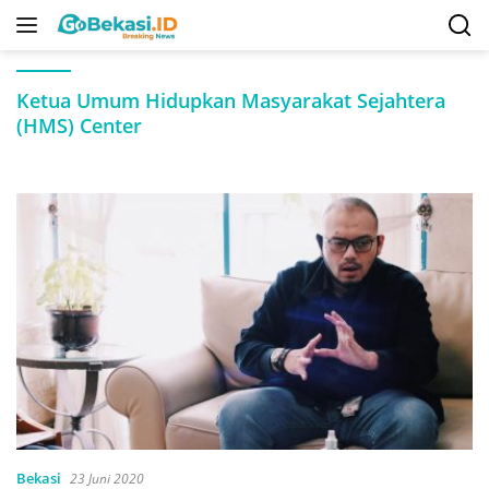
Langsung
ke
konten
Ketua Umum Hidupkan Masyarakat Sejahtera
(HMS) Center
Bekasi
23 Juni 2020