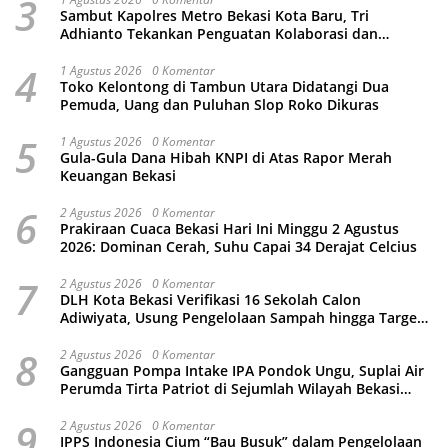
3
Sambut Kapolres Metro Bekasi Kota Baru, Tri
Adhianto Tekankan Penguatan Kolaborasi dan
Kamtibmas
4
1 Agustus 2026
0 Komentar
Toko Kelontong di Tambun Utara Didatangi Dua
Pemuda, Uang dan Puluhan Slop Roko Dikuras
5
1 Agustus 2026
0 Komentar
Gula-Gula Dana Hibah KNPI di Atas Rapor Merah
Keuangan Bekasi
6
2 Agustus 2026
0 Komentar
Prakiraan Cuaca Bekasi Hari Ini Minggu 2 Agustus
2026: Dominan Cerah, Suhu Capai 34 Derajat Celcius
7
2 Agustus 2026
0 Komentar
DLH Kota Bekasi Verifikasi 16 Sekolah Calon
Adiwiyata, Usung Pengelolaan Sampah hingga Target
3 Juta Pohon
8
2 Agustus 2026
0 Komentar
Gangguan Pompa Intake IPA Pondok Ungu, Suplai Air
Perumda Tirta Patriot di Sejumlah Wilayah Bekasi
Terganggu
9
2 Agustus 2026
0 Komentar
IPPS Indonesia Cium “Bau Busuk” dalam Pengelolaan