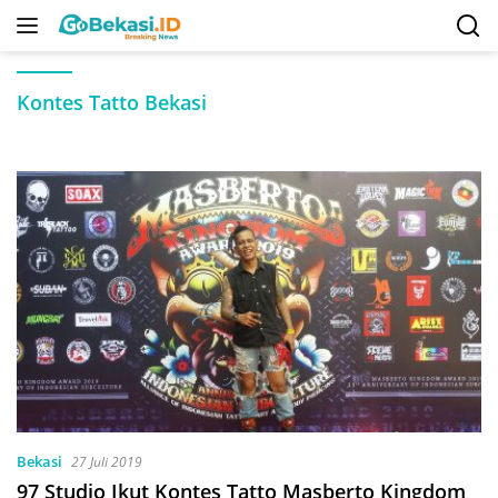
Langsung
ke
konten
Kontes Tatto Bekasi
Bekasi
27 Juli 2019
97 Studio Ikut Kontes Tatto Masberto Kingdom