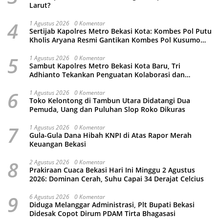
Larut?
4
1 Agustus 2026
0 Komentar
Sertijab Kapolres Metro Bekasi Kota: Kombes Pol Putu
Kholis Aryana Resmi Gantikan Kombes Pol Kusumo
Wahyu Bintoro
5
1 Agustus 2026
0 Komentar
Sambut Kapolres Metro Bekasi Kota Baru, Tri
Adhianto Tekankan Penguatan Kolaborasi dan
Kamtibmas
6
1 Agustus 2026
0 Komentar
Toko Kelontong di Tambun Utara Didatangi Dua
Pemuda, Uang dan Puluhan Slop Roko Dikuras
7
1 Agustus 2026
0 Komentar
Gula-Gula Dana Hibah KNPI di Atas Rapor Merah
Keuangan Bekasi
8
2 Agustus 2026
0 Komentar
Prakiraan Cuaca Bekasi Hari Ini Minggu 2 Agustus
2026: Dominan Cerah, Suhu Capai 34 Derajat Celcius
9
6 Agustus 2026
0 Komentar
Diduga Melanggar Administrasi, Plt Bupati Bekasi
Didesak Copot Dirum PDAM Tirta Bhagasasi