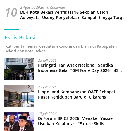
10
2 Agustus 2026
0 Komentar
DLH Kota Bekasi Verifikasi 16 Sekolah Calon
Adiwiyata, Usung Pengelolaan Sampah hingga Target
3 Juta Pohon
Ekbis Bekasi
Ikuti berita menarik seputar ekonomi dan bisnis di Kabupaten
Bekasi dan Kota Bekasi.
25 Juli 2026
Peringati Hari Anak Nasional, Santika
Indonesia Gelar “GM For A Day 2026”: 43
Anak Pimpin Operasional Hotel
23 Juli 2026
LippoLand Kembangkan OAZE Sebagai
Pusat Kehidupan Baru di Cikarang
17 Juli 2026
Di Forum BRICS 2026, Menaker Yassierli
Usulkan Kolaborasi “Future Skills
Forecasting” demi Hadapi Era Ekonomi