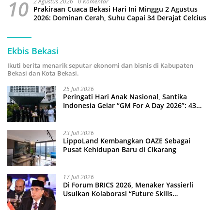
10
2 Agustus 2026
0 Komentar
Prakiraan Cuaca Bekasi Hari Ini Minggu 2 Agustus
2026: Dominan Cerah, Suhu Capai 34 Derajat Celcius
Ekbis Bekasi
Ikuti berita menarik seputar ekonomi dan bisnis di Kabupaten
Bekasi dan Kota Bekasi.
25 Juli 2026
Peringati Hari Anak Nasional, Santika
Indonesia Gelar “GM For A Day 2026”: 43
Anak Pimpin Operasional Hotel
23 Juli 2026
LippoLand Kembangkan OAZE Sebagai
Pusat Kehidupan Baru di Cikarang
17 Juli 2026
Di Forum BRICS 2026, Menaker Yassierli
Usulkan Kolaborasi “Future Skills
Forecasting” demi Hadapi Era Ekonomi
Hijau