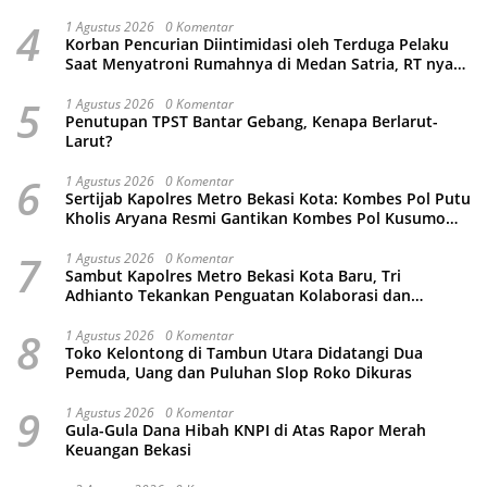
4
1 Agustus 2026
0 Komentar
Korban Pencurian Diintimidasi oleh Terduga Pelaku
Saat Menyatroni Rumahnya di Medan Satria, RT nya
Malah Ikut-Ikutan!
5
1 Agustus 2026
0 Komentar
Penutupan TPST Bantar Gebang, Kenapa Berlarut-
Larut?
6
1 Agustus 2026
0 Komentar
Sertijab Kapolres Metro Bekasi Kota: Kombes Pol Putu
Kholis Aryana Resmi Gantikan Kombes Pol Kusumo
Wahyu Bintoro
7
1 Agustus 2026
0 Komentar
Sambut Kapolres Metro Bekasi Kota Baru, Tri
Adhianto Tekankan Penguatan Kolaborasi dan
Kamtibmas
8
1 Agustus 2026
0 Komentar
Toko Kelontong di Tambun Utara Didatangi Dua
Pemuda, Uang dan Puluhan Slop Roko Dikuras
9
1 Agustus 2026
0 Komentar
Gula-Gula Dana Hibah KNPI di Atas Rapor Merah
Keuangan Bekasi