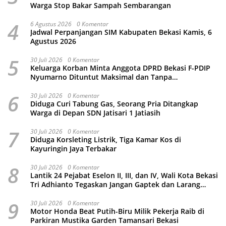
Warga Stop Bakar Sampah Sembarangan
4
6 Agustus 2026
0 Komentar
Jadwal Perpanjangan SIM Kabupaten Bekasi Kamis, 6
Agustus 2026
5
30 Juli 2026
0 Komentar
Keluarga Korban Minta Anggota DPRD Bekasi F-PDIP
Nyumarno Dituntut Maksimal dan Tanpa
Keistimewaan
6
30 Juli 2026
0 Komentar
Diduga Curi Tabung Gas, Seorang Pria Ditangkap
Warga di Depan SDN Jatisari 1 Jatiasih
7
30 Juli 2026
0 Komentar
Diduga Korsleting Listrik, Tiga Kamar Kos di
Kayuringin Jaya Terbakar
8
30 Juli 2026
0 Komentar
Lantik 24 Pejabat Eselon II, III, dan IV, Wali Kota Bekasi
Tri Adhianto Tegaskan Jangan Gaptek dan Larang
Tutup Kolom Komentar Medsos
9
30 Juli 2026
0 Komentar
Motor Honda Beat Putih-Biru Milik Pekerja Raib di
Parkiran Mustika Garden Tamansari Bekasi