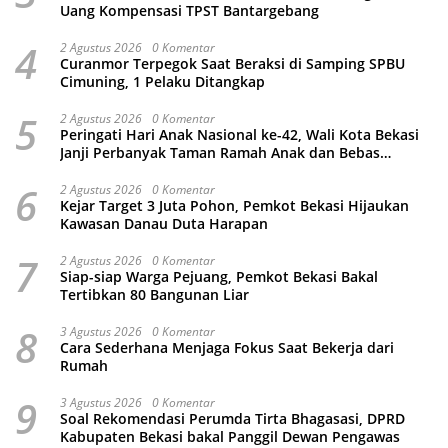
Uang Kompensasi TPST Bantargebang
4
2 Agustus 2026
0 Komentar
Curanmor Terpegok Saat Beraksi di Samping SPBU
Cimuning, 1 Pelaku Ditangkap
5
2 Agustus 2026
0 Komentar
Peringati Hari Anak Nasional ke-42, Wali Kota Bekasi
Janji Perbanyak Taman Ramah Anak dan Bebas
Perundungan
6
2 Agustus 2026
0 Komentar
Kejar Target 3 Juta Pohon, Pemkot Bekasi Hijaukan
Kawasan Danau Duta Harapan
7
2 Agustus 2026
0 Komentar
Siap-siap Warga Pejuang, Pemkot Bekasi Bakal
Tertibkan 80 Bangunan Liar
8
3 Agustus 2026
0 Komentar
Cara Sederhana Menjaga Fokus Saat Bekerja dari
Rumah
9
3 Agustus 2026
0 Komentar
Soal Rekomendasi Perumda Tirta Bhagasasi, DPRD
Kabupaten Bekasi bakal Panggil Dewan Pengawas