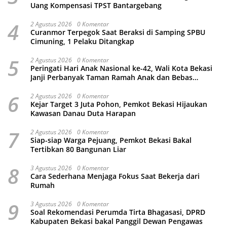
Uang Kompensasi TPST Bantargebang
4
2 Agustus 2026
0 Komentar
Curanmor Terpegok Saat Beraksi di Samping SPBU
Cimuning, 1 Pelaku Ditangkap
5
2 Agustus 2026
0 Komentar
Peringati Hari Anak Nasional ke-42, Wali Kota Bekasi
Janji Perbanyak Taman Ramah Anak dan Bebas
Perundungan
6
2 Agustus 2026
0 Komentar
Kejar Target 3 Juta Pohon, Pemkot Bekasi Hijaukan
Kawasan Danau Duta Harapan
7
2 Agustus 2026
0 Komentar
Siap-siap Warga Pejuang, Pemkot Bekasi Bakal
Tertibkan 80 Bangunan Liar
8
3 Agustus 2026
0 Komentar
Cara Sederhana Menjaga Fokus Saat Bekerja dari
Rumah
9
3 Agustus 2026
0 Komentar
Soal Rekomendasi Perumda Tirta Bhagasasi, DPRD
Kabupaten Bekasi bakal Panggil Dewan Pengawas