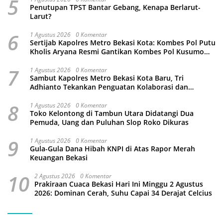
5
Penutupan TPST Bantar Gebang, Kenapa Berlarut-
Larut?
6
1 Agustus 2026
0 Komentar
Sertijab Kapolres Metro Bekasi Kota: Kombes Pol Putu
Kholis Aryana Resmi Gantikan Kombes Pol Kusumo
Wahyu Bintoro
7
1 Agustus 2026
0 Komentar
Sambut Kapolres Metro Bekasi Kota Baru, Tri
Adhianto Tekankan Penguatan Kolaborasi dan
Kamtibmas
8
1 Agustus 2026
0 Komentar
Toko Kelontong di Tambun Utara Didatangi Dua
Pemuda, Uang dan Puluhan Slop Roko Dikuras
9
1 Agustus 2026
0 Komentar
Gula-Gula Dana Hibah KNPI di Atas Rapor Merah
Keuangan Bekasi
10
2 Agustus 2026
0 Komentar
Prakiraan Cuaca Bekasi Hari Ini Minggu 2 Agustus
2026: Dominan Cerah, Suhu Capai 34 Derajat Celcius