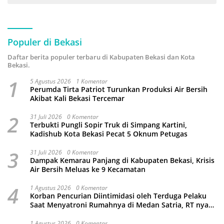
Populer di Bekasi
Daftar berita populer terbaru di Kabupaten Bekasi dan Kota
Bekasi.
1
5 Agustus 2026
1 Komentar
Perumda Tirta Patriot Turunkan Produksi Air Bersih
Akibat Kali Bekasi Tercemar
2
31 Juli 2026
0 Komentar
Terbukti Pungli Sopir Truk di Simpang Kartini,
Kadishub Kota Bekasi Pecat 5 Oknum Petugas
3
31 Juli 2026
0 Komentar
Dampak Kemarau Panjang di Kabupaten Bekasi, Krisis
Air Bersih Meluas ke 9 Kecamatan
4
1 Agustus 2026
0 Komentar
Korban Pencurian Diintimidasi oleh Terduga Pelaku
Saat Menyatroni Rumahnya di Medan Satria, RT nya
Malah Ikut-Ikutan!
1 Agustus 2026
0 Komentar