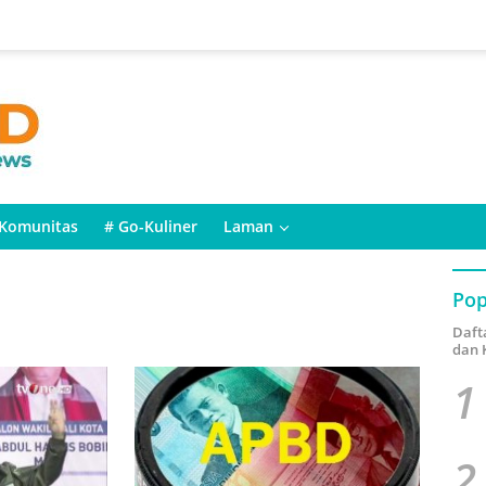
Komunitas
# Go-Kuliner
Laman
Pop
Daft
dan 
1
2