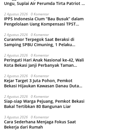
Ungu, Suplai Air Perumda Tirta Patriot di
Sejumlah Wilayah Bekasi Terganggu
2 Agustus 2026
0 Komentar
IPPS Indonesia Cium “Bau Busuk” dalam
Pengelolaan Uang Kompensasi TPST
Bantargebang
2 Agustus 2026
0 Komentar
Curanmor Terpegok Saat Beraksi di
Samping SPBU Cimuning, 1 Pelaku
Ditangkap
2 Agustus 2026
0 Komentar
Peringati Hari Anak Nasional ke-42, Wali
Kota Bekasi Janji Perbanyak Taman
Ramah Anak dan Bebas Perundungan
2 Agustus 2026
0 Komentar
Kejar Target 3 Juta Pohon, Pemkot
Bekasi Hijaukan Kawasan Danau Duta
Harapan
2 Agustus 2026
0 Komentar
Siap-siap Warga Pejuang, Pemkot Bekasi
Bakal Tertibkan 80 Bangunan Liar
3 Agustus 2026
0 Komentar
Cara Sederhana Menjaga Fokus Saat
Bekerja dari Rumah