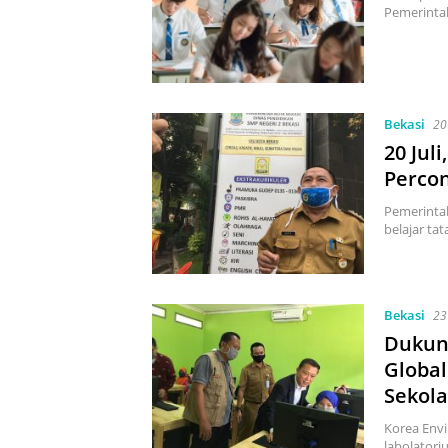
Pemerinta
Bekasi
20
20 Jul
Percon
Pemerinta
belajar ta
Bekasi
23
Dukun
Global
Sekol
Korea Env
labolator