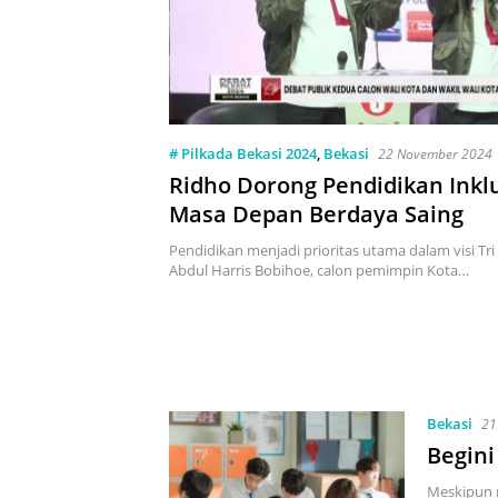
# Pilkada Bekasi 2024
,
Bekasi
22 November 2024
Ridho Dorong Pendidikan Inkl
Masa Depan Berdaya Saing
Pendidikan menjadi prioritas utama dalam visi Tr
Abdul Harris Bobihoe, calon pemimpin Kota…
Bekasi
21
Begini
Meskipun 