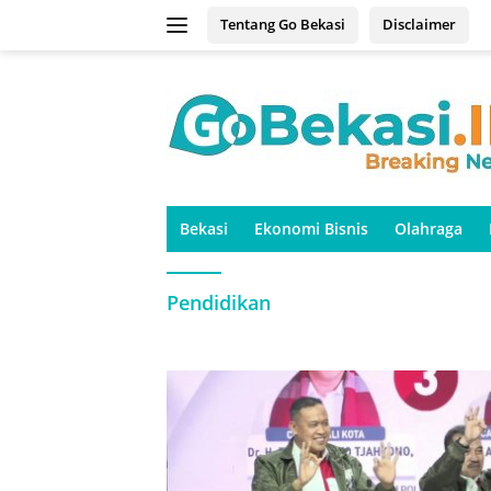
Langsung
Tentang Go Bekasi
Disclaimer
ke
konten
Bekasi
Ekonomi Bisnis
Olahraga
Pendidikan