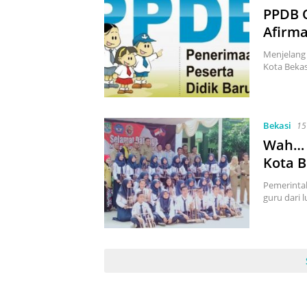
PPDB O
Afirma
Menjelang 
Kota Beka
Bekasi
15
Wah… S
Kota B
Pemerinta
guru dari