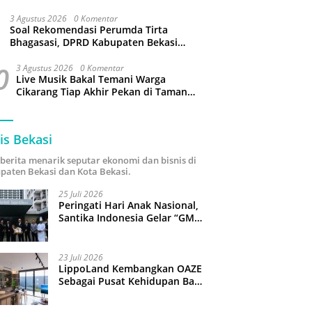
3 Agustus 2026
0 Komentar
Soal Rekomendasi Perumda Tirta
Bhagasasi, DPRD Kabupaten Bekasi
bakal Panggil Dewan Pengawas
0
3 Agustus 2026
0 Komentar
Live Musik Bakal Temani Warga
Cikarang Tiap Akhir Pekan di Taman
Sehati
is Bekasi
i berita menarik seputar ekonomi dan bisnis di
paten Bekasi dan Kota Bekasi.
25 Juli 2026
Peringati Hari Anak Nasional,
Santika Indonesia Gelar “GM
For A Day 2026”: 43 Anak
Pimpin Operasional Hotel
23 Juli 2026
LippoLand Kembangkan OAZE
Sebagai Pusat Kehidupan Baru
di Cikarang