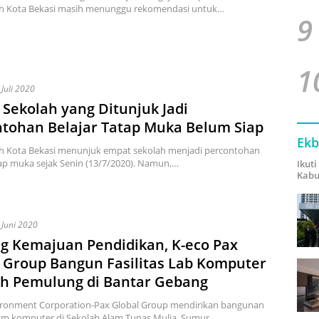
h Kota Bekasi masih menunggu rekomendasi untuk…
9
1
 Juli 2020
i, Sekolah yang Ditunjuk Jadi
tohan Belajar Tatap Muka Belum Siap
Ekb
h Kota Bekasi menunjuk empat sekolah menjadi percontohan
tap muka sejak Senin (13/7/2020). Namun,…
Ikut
Kabu
 Juni 2020
g Kemajuan Pendidikan, K-eco Pax
 Group Bangun Fasilitas Lab Komputer
ah Pemulung di Bantar Gebang
ironment Corporation-Pax Global Group mendirikan bangunan
ium komputer di Sekolah Alam Tunas Mulia, Sumur…