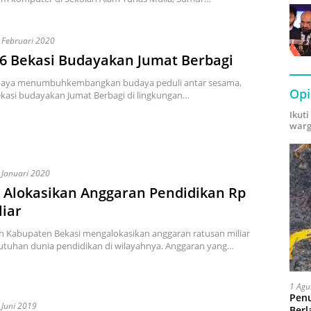
 Februari 2020
6 Bekasi Budayakan Jumat Berbagi
paya menumbuhkembangkan budaya peduli antar sesama,
Opi
kasi budayakan Jumat Berbagi di lingkungan…
Ikut
warg
 Januari 2020
 Alokasikan Anggaran Pendidikan Rp
liar
h Kabupaten Bekasi mengalokasikan anggaran ratusan miliar
utuhan dunia pendidikan di wilayahnya. Anggaran yang…
1 Agu
Pen
 Juni 2019
Berl