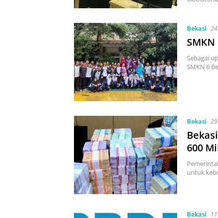
Bekasi
24
SMKN 
Sebagai u
SMKN 6 Be
Bekasi
29
Bekasi
600 Mi
Pemerinta
untuk keb
Bekasi
11