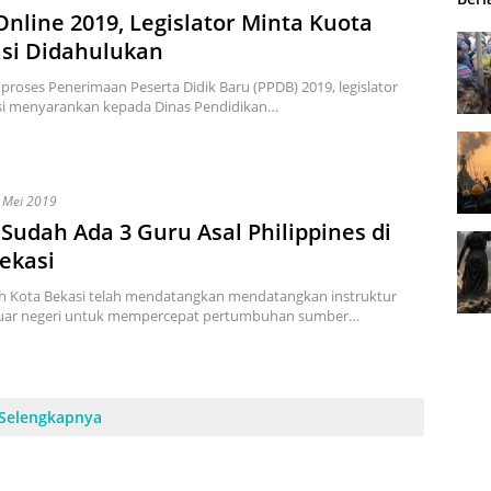
nline 2019, Legislator Minta Kuota
si Didahulukan
proses Penerimaan Peserta Didik Baru (PPDB) 2019, legislator
si menyarankan kepada Dinas Pendidikan…
 Mei 2019
udah Ada 3 Guru Asal Philippines di
ekasi
h Kota Bekasi telah mendatangkan mendatangkan instruktur
 luar negeri untuk mempercepat pertumbuhan sumber…
Selengkapnya