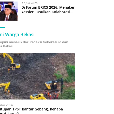
17 Juli 2026
Di Forum BRICS 2026, Menaker
Yassierli Usulkan Kolaborasi
“Future Skills Forecasting”
demi Hadapi Era Ekonomi
Hijau
ni Warga Bekasi
i opini menarik dari redaksi Gobekasi.id dan
a Bekasi.
stus 2026
utupan TPST Bantar Gebang, Kenapa
arut-Larut?