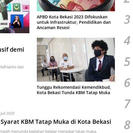
3
APBD Kota Bekasi 2023 Difokuskan
untuk Infrastruktur, Pendidikan dan
Ancaman Resesi
4
usif demi
5
i Adhianto dan
6
Tunggu Rekomendasi Kemendikbud,
Kota Bekasi Tunda KBM Tatap Muka
7
 Juli 2020
8
 Syarat KBM Tatap Muka di Kota Bekasi
masih menunda kegiatan belajar mengajar tatap muka,