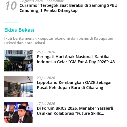
10
2 Agustus 2026
0 Komentar
Curanmor Terpegok Saat Beraksi di Samping SPBU
Cimuning, 1 Pelaku Ditangkap
Ekbis Bekasi
Ikuti berita menarik seputar ekonomi dan bisnis di Kabupaten
Bekasi dan Kota Bekasi.
25 Juli 2026
Peringati Hari Anak Nasional, Santika
Indonesia Gelar “GM For A Day 2026”: 43
Anak Pimpin Operasional Hotel
23 Juli 2026
LippoLand Kembangkan OAZE Sebagai
Pusat Kehidupan Baru di Cikarang
17 Juli 2026
Di Forum BRICS 2026, Menaker Yassierli
Usulkan Kolaborasi “Future Skills
Forecasting” demi Hadapi Era Ekonomi
Hijau