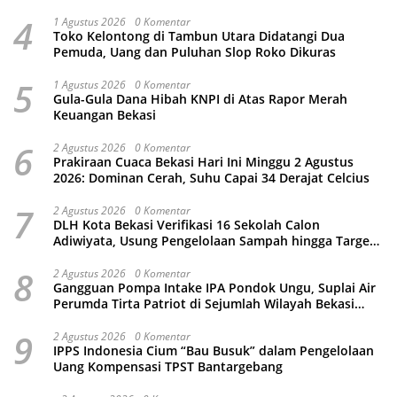
Kamtibmas
4
1 Agustus 2026
0 Komentar
Toko Kelontong di Tambun Utara Didatangi Dua
Pemuda, Uang dan Puluhan Slop Roko Dikuras
5
1 Agustus 2026
0 Komentar
Gula-Gula Dana Hibah KNPI di Atas Rapor Merah
Keuangan Bekasi
6
2 Agustus 2026
0 Komentar
Prakiraan Cuaca Bekasi Hari Ini Minggu 2 Agustus
2026: Dominan Cerah, Suhu Capai 34 Derajat Celcius
7
2 Agustus 2026
0 Komentar
DLH Kota Bekasi Verifikasi 16 Sekolah Calon
Adiwiyata, Usung Pengelolaan Sampah hingga Target
3 Juta Pohon
8
2 Agustus 2026
0 Komentar
Gangguan Pompa Intake IPA Pondok Ungu, Suplai Air
Perumda Tirta Patriot di Sejumlah Wilayah Bekasi
Terganggu
9
2 Agustus 2026
0 Komentar
IPPS Indonesia Cium “Bau Busuk” dalam Pengelolaan
Uang Kompensasi TPST Bantargebang