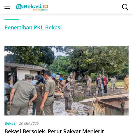
Langsung
ke
konten
Penertiban PKL Bekasi
Bekasi
20 Mei 2026
Bekasi Bersolek, Perut Rakyat Menjerit