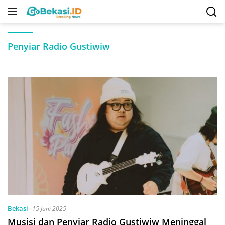
Langsung
ke
konten
Penyiar Radio Gustiwiw
Bekasi
15 Juni 2025
Musisi dan Penyiar Radio Gustiwiw Meninggal