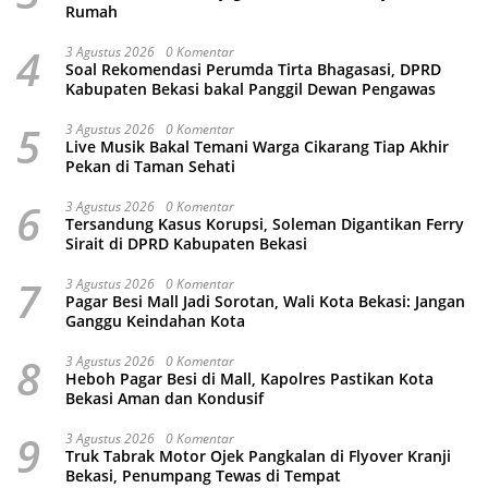
Rumah
4
3 Agustus 2026
0 Komentar
Soal Rekomendasi Perumda Tirta Bhagasasi, DPRD
Kabupaten Bekasi bakal Panggil Dewan Pengawas
5
3 Agustus 2026
0 Komentar
Live Musik Bakal Temani Warga Cikarang Tiap Akhir
Pekan di Taman Sehati
6
3 Agustus 2026
0 Komentar
Tersandung Kasus Korupsi, Soleman Digantikan Ferry
Sirait di DPRD Kabupaten Bekasi
7
3 Agustus 2026
0 Komentar
Pagar Besi Mall Jadi Sorotan, Wali Kota Bekasi: Jangan
Ganggu Keindahan Kota
8
3 Agustus 2026
0 Komentar
Heboh Pagar Besi di Mall, Kapolres Pastikan Kota
Bekasi Aman dan Kondusif
9
3 Agustus 2026
0 Komentar
Truk Tabrak Motor Ojek Pangkalan di Flyover Kranji
Bekasi, Penumpang Tewas di Tempat