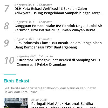
7
2 Agustus 2026
0 Komentar
DLH Kota Bekasi Verifikasi 16 Sekolah Calon
Adiwiyata, Usung Pengelolaan Sampah hingga Target
3 Juta Pohon
8
2 Agustus 2026
0 Komentar
Gangguan Pompa Intake IPA Pondok Ungu, Suplai Air
Perumda Tirta Patriot di Sejumlah Wilayah Bekasi
Terganggu
9
2 Agustus 2026
0 Komentar
IPPS Indonesia Cium “Bau Busuk” dalam Pengelolaan
Uang Kompensasi TPST Bantargebang
10
2 Agustus 2026
0 Komentar
Curanmor Terpegok Saat Beraksi di Samping SPBU
Cimuning, 1 Pelaku Ditangkap
Ekbis Bekasi
Ikuti berita menarik seputar ekonomi dan bisnis di Kabupaten
Bekasi dan Kota Bekasi.
25 Juli 2026
Peringati Hari Anak Nasional, Santika
Indonesia Gelar “GM For A Day 2026”: 43