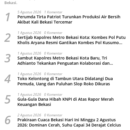
Bekasi.
1
5 Agustus 2026
1 Komentar
Perumda Tirta Patriot Turunkan Produksi Air Bersih
Akibat Kali Bekasi Tercemar
2
1 Agustus 2026
0 Komentar
Sertijab Kapolres Metro Bekasi Kota: Kombes Pol Putu
Kholis Aryana Resmi Gantikan Kombes Pol Kusumo
Wahyu Bintoro
3
1 Agustus 2026
0 Komentar
Sambut Kapolres Metro Bekasi Kota Baru, Tri
Adhianto Tekankan Penguatan Kolaborasi dan
Kamtibmas
4
1 Agustus 2026
0 Komentar
Toko Kelontong di Tambun Utara Didatangi Dua
Pemuda, Uang dan Puluhan Slop Roko Dikuras
5
1 Agustus 2026
0 Komentar
Gula-Gula Dana Hibah KNPI di Atas Rapor Merah
Keuangan Bekasi
6
2 Agustus 2026
0 Komentar
Prakiraan Cuaca Bekasi Hari Ini Minggu 2 Agustus
2026: Dominan Cerah, Suhu Capai 34 Derajat Celcius