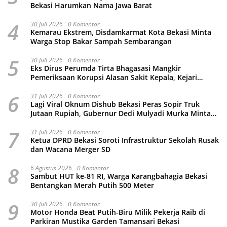
Bekasi Harumkan Nama Jawa Barat
4
30 Juli 2026
0 Komentar
Kemarau Ekstrem, Disdamkarmat Kota Bekasi Minta
Warga Stop Bakar Sampah Sembarangan
5
30 Juli 2026
0 Komentar
Eks Dirus Perumda Tirta Bhagasasi Mangkir
Pemeriksaan Korupsi Alasan Sakit Kepala, Kejari
Kabupaten Bekasi Ancam Jemput Paksa
6
31 Juli 2026
0 Komentar
Lagi Viral Oknum Dishub Bekasi Peras Sopir Truk
Jutaan Rupiah, Gubernur Dedi Mulyadi Murka Minta
Wali Kota Beri Sanksi Pemecatan
7
31 Juli 2026
0 Komentar
Ketua DPRD Bekasi Soroti Infrastruktur Sekolah Rusak
dan Wacana Merger SD
8
6 Agustus 2026
0 Komentar
Sambut HUT ke-81 RI, Warga Karangbahagia Bekasi
Bentangkan Merah Putih 500 Meter
9
30 Juli 2026
0 Komentar
Motor Honda Beat Putih-Biru Milik Pekerja Raib di
Parkiran Mustika Garden Tamansari Bekasi