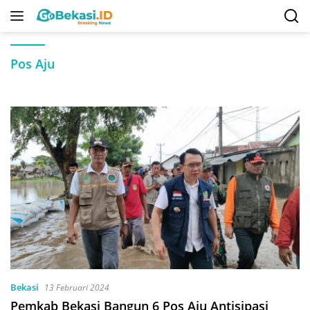
Langsung
ke
konten
Pos Aju
Bekasi
13 Februari 2024
Pemkab Bekasi Bangun 6 Pos Aju Antisipasi