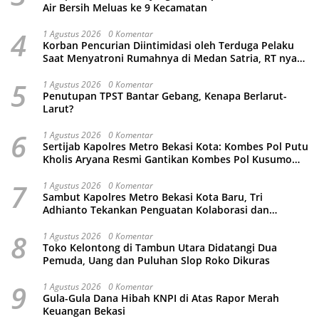
Air Bersih Meluas ke 9 Kecamatan
4
1 Agustus 2026
0 Komentar
Korban Pencurian Diintimidasi oleh Terduga Pelaku
Saat Menyatroni Rumahnya di Medan Satria, RT nya
Malah Ikut-Ikutan!
5
1 Agustus 2026
0 Komentar
Penutupan TPST Bantar Gebang, Kenapa Berlarut-
Larut?
6
1 Agustus 2026
0 Komentar
Sertijab Kapolres Metro Bekasi Kota: Kombes Pol Putu
Kholis Aryana Resmi Gantikan Kombes Pol Kusumo
Wahyu Bintoro
7
1 Agustus 2026
0 Komentar
Sambut Kapolres Metro Bekasi Kota Baru, Tri
Adhianto Tekankan Penguatan Kolaborasi dan
Kamtibmas
8
1 Agustus 2026
0 Komentar
Toko Kelontong di Tambun Utara Didatangi Dua
Pemuda, Uang dan Puluhan Slop Roko Dikuras
9
1 Agustus 2026
0 Komentar
Gula-Gula Dana Hibah KNPI di Atas Rapor Merah
Keuangan Bekasi