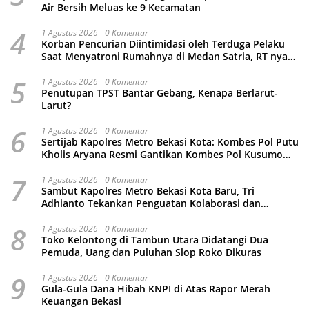
Air Bersih Meluas ke 9 Kecamatan
4
1 Agustus 2026
0 Komentar
Korban Pencurian Diintimidasi oleh Terduga Pelaku
Saat Menyatroni Rumahnya di Medan Satria, RT nya
Malah Ikut-Ikutan!
5
1 Agustus 2026
0 Komentar
Penutupan TPST Bantar Gebang, Kenapa Berlarut-
Larut?
6
1 Agustus 2026
0 Komentar
Sertijab Kapolres Metro Bekasi Kota: Kombes Pol Putu
Kholis Aryana Resmi Gantikan Kombes Pol Kusumo
Wahyu Bintoro
7
1 Agustus 2026
0 Komentar
Sambut Kapolres Metro Bekasi Kota Baru, Tri
Adhianto Tekankan Penguatan Kolaborasi dan
Kamtibmas
8
1 Agustus 2026
0 Komentar
Toko Kelontong di Tambun Utara Didatangi Dua
Pemuda, Uang dan Puluhan Slop Roko Dikuras
9
1 Agustus 2026
0 Komentar
Gula-Gula Dana Hibah KNPI di Atas Rapor Merah
Keuangan Bekasi