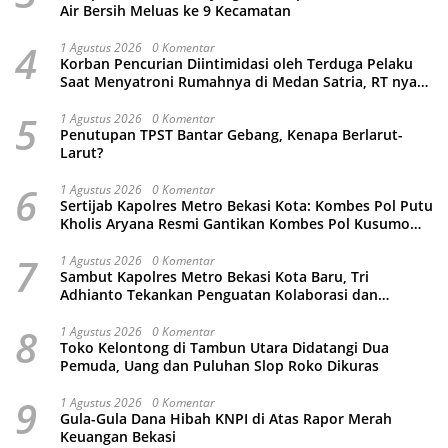
Air Bersih Meluas ke 9 Kecamatan
4
1 Agustus 2026
0 Komentar
Korban Pencurian Diintimidasi oleh Terduga Pelaku
Saat Menyatroni Rumahnya di Medan Satria, RT nya
Malah Ikut-Ikutan!
5
1 Agustus 2026
0 Komentar
Penutupan TPST Bantar Gebang, Kenapa Berlarut-
Larut?
6
1 Agustus 2026
0 Komentar
Sertijab Kapolres Metro Bekasi Kota: Kombes Pol Putu
Kholis Aryana Resmi Gantikan Kombes Pol Kusumo
Wahyu Bintoro
7
1 Agustus 2026
0 Komentar
Sambut Kapolres Metro Bekasi Kota Baru, Tri
Adhianto Tekankan Penguatan Kolaborasi dan
Kamtibmas
8
1 Agustus 2026
0 Komentar
Toko Kelontong di Tambun Utara Didatangi Dua
Pemuda, Uang dan Puluhan Slop Roko Dikuras
9
1 Agustus 2026
0 Komentar
Gula-Gula Dana Hibah KNPI di Atas Rapor Merah
Keuangan Bekasi