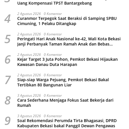
Uang Kompensasi TPST Bantargebang
4
2 Agustus 2026
0 Komentar
Curanmor Terpegok Saat Beraksi di Samping SPBU
Cimuning, 1 Pelaku Ditangkap
5
2 Agustus 2026
0 Komentar
Peringati Hari Anak Nasional ke-42, Wali Kota Bekasi
Janji Perbanyak Taman Ramah Anak dan Bebas
Perundungan
6
2 Agustus 2026
0 Komentar
Kejar Target 3 Juta Pohon, Pemkot Bekasi Hijaukan
Kawasan Danau Duta Harapan
7
2 Agustus 2026
0 Komentar
Siap-siap Warga Pejuang, Pemkot Bekasi Bakal
Tertibkan 80 Bangunan Liar
8
3 Agustus 2026
0 Komentar
Cara Sederhana Menjaga Fokus Saat Bekerja dari
Rumah
9
3 Agustus 2026
0 Komentar
Soal Rekomendasi Perumda Tirta Bhagasasi, DPRD
Kabupaten Bekasi bakal Panggil Dewan Pengawas