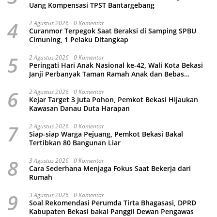
Uang Kompensasi TPST Bantargebang
4
2 Agustus 2026
0 Komentar
Curanmor Terpegok Saat Beraksi di Samping SPBU
Cimuning, 1 Pelaku Ditangkap
5
2 Agustus 2026
0 Komentar
Peringati Hari Anak Nasional ke-42, Wali Kota Bekasi
Janji Perbanyak Taman Ramah Anak dan Bebas
Perundungan
6
2 Agustus 2026
0 Komentar
Kejar Target 3 Juta Pohon, Pemkot Bekasi Hijaukan
Kawasan Danau Duta Harapan
7
2 Agustus 2026
0 Komentar
Siap-siap Warga Pejuang, Pemkot Bekasi Bakal
Tertibkan 80 Bangunan Liar
8
3 Agustus 2026
0 Komentar
Cara Sederhana Menjaga Fokus Saat Bekerja dari
Rumah
9
3 Agustus 2026
0 Komentar
Soal Rekomendasi Perumda Tirta Bhagasasi, DPRD
Kabupaten Bekasi bakal Panggil Dewan Pengawas