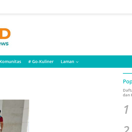
Komunitas
# Go-Kuliner
Laman
Pop
Daft
dan 
1
2