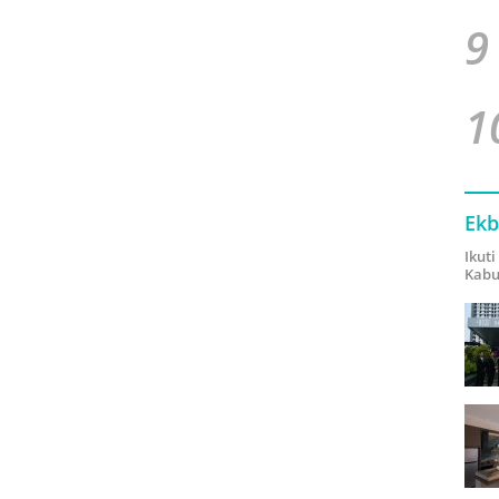
9
1
Ekb
Ikut
Kabu