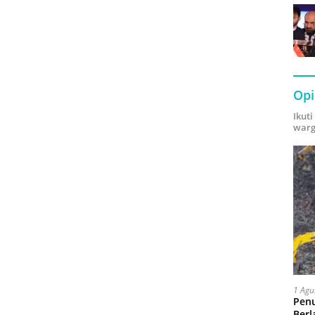
Opi
Ikut
warg
1 Agu
Pen
Berl