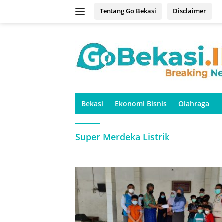
Langsung
Tentang Go Bekasi
Disclaimer
ke
konten
Bekasi
Ekonomi Bisnis
Olahraga
Super Merdeka Listrik