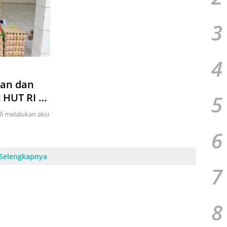
3
4
uan dan
5
i melalukan aksi
6
Selengkapnya
7
8