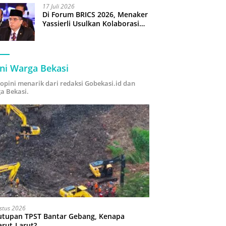
17 Juli 2026
Di Forum BRICS 2026, Menaker
Yassierli Usulkan Kolaborasi
“Future Skills Forecasting”
demi Hadapi Era Ekonomi
Hijau
ni Warga Bekasi
i opini menarik dari redaksi Gobekasi.id dan
a Bekasi.
stus 2026
utupan TPST Bantar Gebang, Kenapa
arut-Larut?