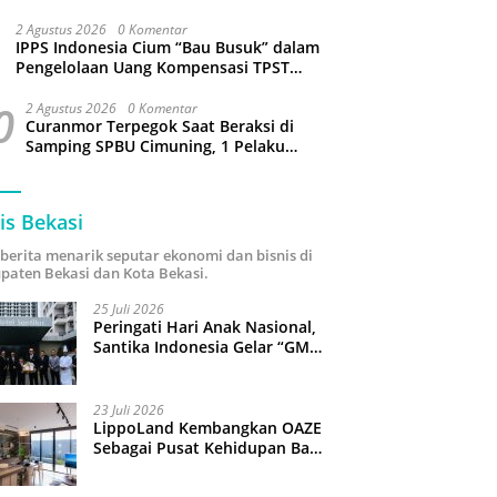
Sejumlah Wilayah Bekasi Terganggu
2 Agustus 2026
0 Komentar
IPPS Indonesia Cium “Bau Busuk” dalam
Pengelolaan Uang Kompensasi TPST
Bantargebang
0
2 Agustus 2026
0 Komentar
Curanmor Terpegok Saat Beraksi di
Samping SPBU Cimuning, 1 Pelaku
Ditangkap
is Bekasi
i berita menarik seputar ekonomi dan bisnis di
paten Bekasi dan Kota Bekasi.
25 Juli 2026
Peringati Hari Anak Nasional,
Santika Indonesia Gelar “GM
For A Day 2026”: 43 Anak
Pimpin Operasional Hotel
23 Juli 2026
LippoLand Kembangkan OAZE
Sebagai Pusat Kehidupan Baru
di Cikarang