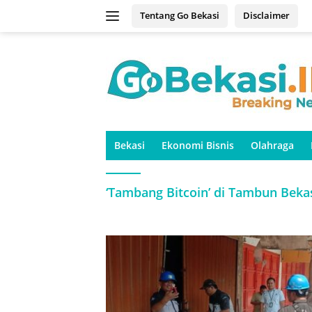
Langsung
Tentang Go Bekasi
Disclaimer
ke
konten
Bekasi
Ekonomi Bisnis
Olahraga
‘Tambang Bitcoin’ di Tambun Beka