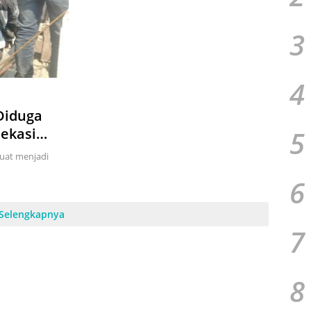
3
4
Diduga
5
Bekasi
kuat menjadi
6
Selengkapnya
7
8