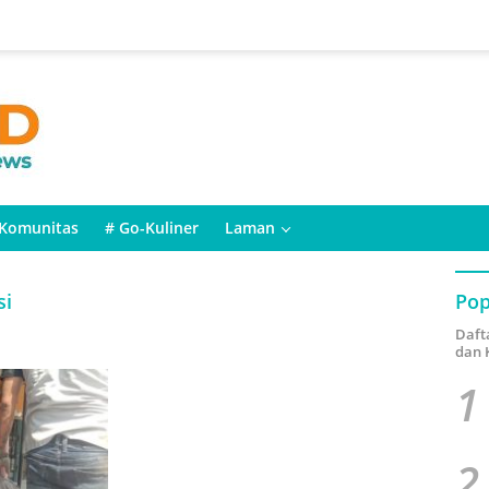
Komunitas
# Go-Kuliner
Laman
si
Pop
Daft
dan 
1
2