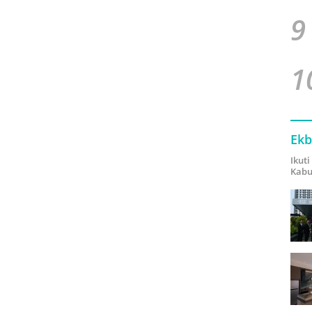
9
1
Ekb
Ikut
Kabu