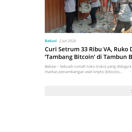
Bekasi
2 Juli 2026
Curi Setrum 33 Ribu VA, Ruko 
‘Tambang Bitcoin’ di Tambun 
Digerebek PLN dan Polisi
Bekasi – Sebuah rumah toko (ruko) yang diduga 
markas penambangan aset kripto (bitcoin)…