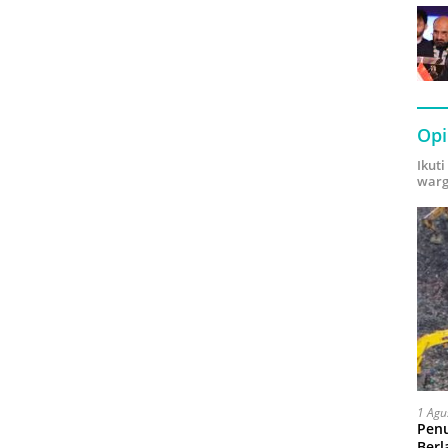
Opi
Ikut
warg
1 Agu
Pen
Berl