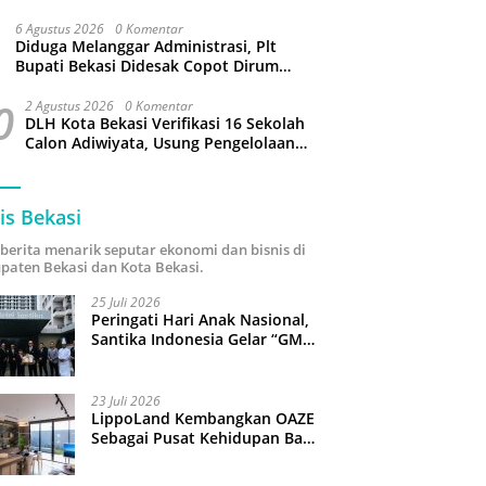
Capai 34 Derajat Celcius
6 Agustus 2026
0 Komentar
Diduga Melanggar Administrasi, Plt
Bupati Bekasi Didesak Copot Dirum
PDAM Tirta Bhagasasi
0
2 Agustus 2026
0 Komentar
DLH Kota Bekasi Verifikasi 16 Sekolah
Calon Adiwiyata, Usung Pengelolaan
Sampah hingga Target 3 Juta Pohon
is Bekasi
i berita menarik seputar ekonomi dan bisnis di
paten Bekasi dan Kota Bekasi.
25 Juli 2026
Peringati Hari Anak Nasional,
Santika Indonesia Gelar “GM
For A Day 2026”: 43 Anak
Pimpin Operasional Hotel
23 Juli 2026
LippoLand Kembangkan OAZE
Sebagai Pusat Kehidupan Baru
di Cikarang