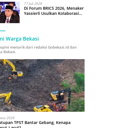
17 Juli 2026
Di Forum BRICS 2026, Menaker
Yassierli Usulkan Kolaborasi
“Future Skills Forecasting”
demi Hadapi Era Ekonomi
Hijau
ni Warga Bekasi
i opini menarik dari redaksi Gobekasi.id dan
a Bekasi.
stus 2026
utupan TPST Bantar Gebang, Kenapa
arut-Larut?