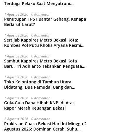
Terduga Pelaku Saat Menyatroni
Rumahnya di Medan Satria, RT nya
Malah Ikut-Ikutan!
1 Agustus 2026
0 Komentar
Penutupan TPST Bantar Gebang, Kenapa
Berlarut-Larut?
1 Agustus 2026
0 Komentar
Sertijab Kapolres Metro Bekasi Kota:
Kombes Pol Putu Kholis Aryana Resmi
Gantikan Kombes Pol Kusumo Wahyu
Bintoro
1 Agustus 2026
0 Komentar
Sambut Kapolres Metro Bekasi Kota
Baru, Tri Adhianto Tekankan Penguatan
Kolaborasi dan Kamtibmas
1 Agustus 2026
0 Komentar
Toko Kelontong di Tambun Utara
Didatangi Dua Pemuda, Uang dan
Puluhan Slop Roko Dikuras
1 Agustus 2026
0 Komentar
Gula-Gula Dana Hibah KNPI di Atas
Rapor Merah Keuangan Bekasi
2 Agustus 2026
0 Komentar
Prakiraan Cuaca Bekasi Hari Ini Minggu 2
Agustus 2026: Dominan Cerah, Suhu