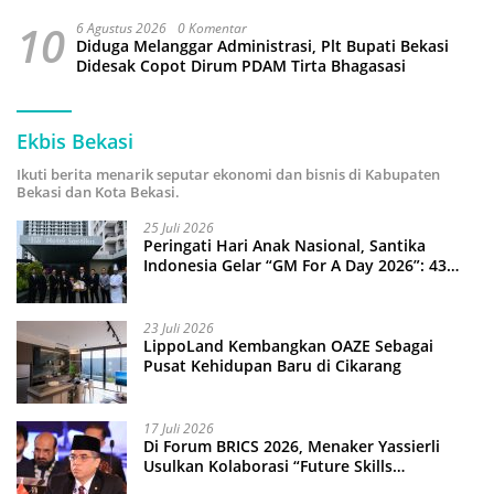
10
6 Agustus 2026
0 Komentar
Diduga Melanggar Administrasi, Plt Bupati Bekasi
Didesak Copot Dirum PDAM Tirta Bhagasasi
Ekbis Bekasi
Ikuti berita menarik seputar ekonomi dan bisnis di Kabupaten
Bekasi dan Kota Bekasi.
25 Juli 2026
Peringati Hari Anak Nasional, Santika
Indonesia Gelar “GM For A Day 2026”: 43
Anak Pimpin Operasional Hotel
23 Juli 2026
LippoLand Kembangkan OAZE Sebagai
Pusat Kehidupan Baru di Cikarang
17 Juli 2026
Di Forum BRICS 2026, Menaker Yassierli
Usulkan Kolaborasi “Future Skills
Forecasting” demi Hadapi Era Ekonomi