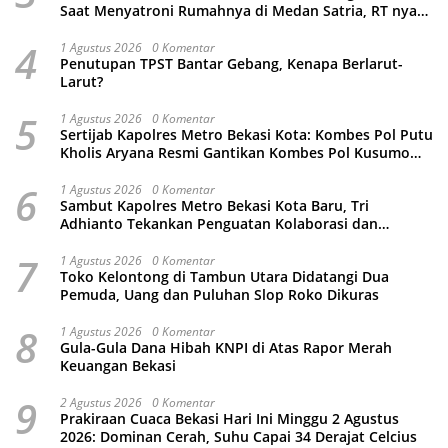
Saat Menyatroni Rumahnya di Medan Satria, RT nya
Malah Ikut-Ikutan!
4
1 Agustus 2026
0 Komentar
Penutupan TPST Bantar Gebang, Kenapa Berlarut-
Larut?
5
1 Agustus 2026
0 Komentar
Sertijab Kapolres Metro Bekasi Kota: Kombes Pol Putu
Kholis Aryana Resmi Gantikan Kombes Pol Kusumo
Wahyu Bintoro
6
1 Agustus 2026
0 Komentar
Sambut Kapolres Metro Bekasi Kota Baru, Tri
Adhianto Tekankan Penguatan Kolaborasi dan
Kamtibmas
7
1 Agustus 2026
0 Komentar
Toko Kelontong di Tambun Utara Didatangi Dua
Pemuda, Uang dan Puluhan Slop Roko Dikuras
8
1 Agustus 2026
0 Komentar
Gula-Gula Dana Hibah KNPI di Atas Rapor Merah
Keuangan Bekasi
9
2 Agustus 2026
0 Komentar
Prakiraan Cuaca Bekasi Hari Ini Minggu 2 Agustus
2026: Dominan Cerah, Suhu Capai 34 Derajat Celcius