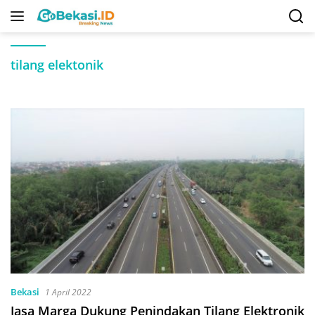
Langsung
ke
konten
tilang elektonik
Bekasi
1 April 2022
Jasa Marga Dukung Penindakan Tilang Elektronik