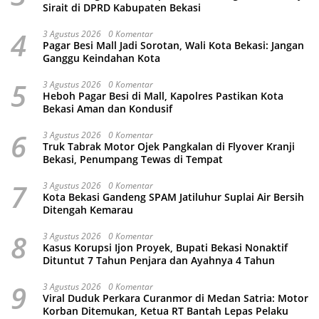
Sirait di DPRD Kabupaten Bekasi
4
3 Agustus 2026
0 Komentar
Pagar Besi Mall Jadi Sorotan, Wali Kota Bekasi: Jangan
Ganggu Keindahan Kota
5
3 Agustus 2026
0 Komentar
Heboh Pagar Besi di Mall, Kapolres Pastikan Kota
Bekasi Aman dan Kondusif
6
3 Agustus 2026
0 Komentar
Truk Tabrak Motor Ojek Pangkalan di Flyover Kranji
Bekasi, Penumpang Tewas di Tempat
7
3 Agustus 2026
0 Komentar
Kota Bekasi Gandeng SPAM Jatiluhur Suplai Air Bersih
Ditengah Kemarau
8
3 Agustus 2026
0 Komentar
Kasus Korupsi Ijon Proyek, Bupati Bekasi Nonaktif
Dituntut 7 Tahun Penjara dan Ayahnya 4 Tahun
9
3 Agustus 2026
0 Komentar
Viral Duduk Perkara Curanmor di Medan Satria: Motor
Korban Ditemukan, Ketua RT Bantah Lepas Pelaku