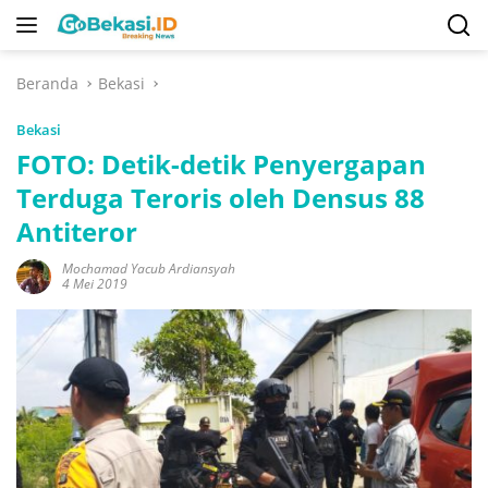
Langsung
ke
konten
Beranda
Bekasi
Bekasi
FOTO: Detik-detik Penyergapan
Terduga Teroris oleh Densus 88
Antiteror
Mochamad Yacub Ardiansyah
4 Mei 2019