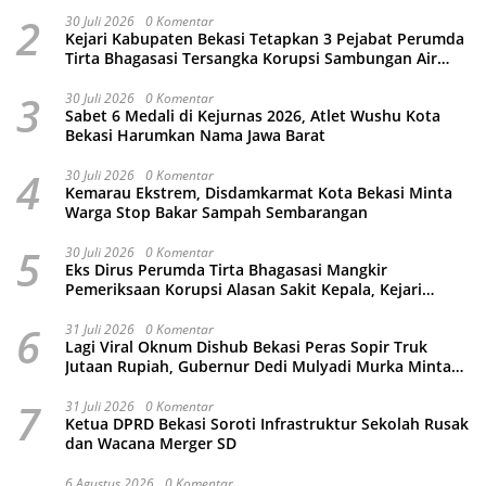
2
30 Juli 2026
0 Komentar
Kejari Kabupaten Bekasi Tetapkan 3 Pejabat Perumda
Tirta Bhagasasi Tersangka Korupsi Sambungan Air
Rp4,5 Miliar
3
30 Juli 2026
0 Komentar
Sabet 6 Medali di Kejurnas 2026, Atlet Wushu Kota
Bekasi Harumkan Nama Jawa Barat
4
30 Juli 2026
0 Komentar
Kemarau Ekstrem, Disdamkarmat Kota Bekasi Minta
Warga Stop Bakar Sampah Sembarangan
5
30 Juli 2026
0 Komentar
Eks Dirus Perumda Tirta Bhagasasi Mangkir
Pemeriksaan Korupsi Alasan Sakit Kepala, Kejari
Kabupaten Bekasi Ancam Jemput Paksa
6
31 Juli 2026
0 Komentar
Lagi Viral Oknum Dishub Bekasi Peras Sopir Truk
Jutaan Rupiah, Gubernur Dedi Mulyadi Murka Minta
Wali Kota Beri Sanksi Pemecatan
7
31 Juli 2026
0 Komentar
Ketua DPRD Bekasi Soroti Infrastruktur Sekolah Rusak
dan Wacana Merger SD
6 Agustus 2026
0 Komentar