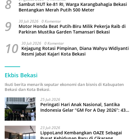
8
Sambut HUT ke-81 RI, Warga Karangbahagia Bekasi
Bentangkan Merah Putih 500 Meter
9
30 Juli 2026
0 Komentar
Motor Honda Beat Putih-Biru Milik Pekerja Raib di
Parkiran Mustika Garden Tamansari Bekasi
10
30 Juli 2026
0 Komentar
Kejagung Rotasi Pimpinan, Diana Wahyu Widiyanti
Resmi Jabat Kajari Kota Bekasi
Ekbis Bekasi
Ikuti berita menarik seputar ekonomi dan bisnis di Kabupaten
Bekasi dan Kota Bekasi.
25 Juli 2026
Peringati Hari Anak Nasional, Santika
Indonesia Gelar “GM For A Day 2026”: 43
Anak Pimpin Operasional Hotel
23 Juli 2026
LippoLand Kembangkan OAZE Sebagai
Pusat Kehidupan Baru di Cikarang