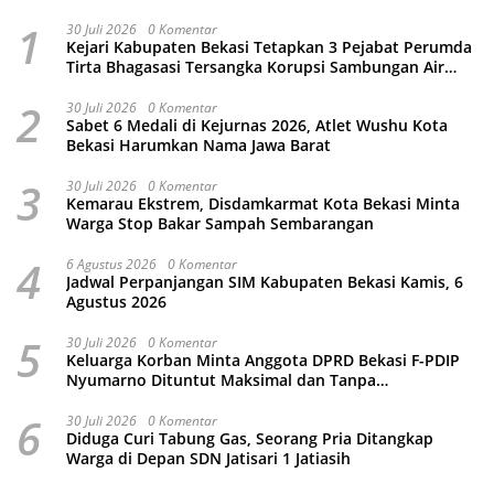
1
30 Juli 2026
0 Komentar
Kejari Kabupaten Bekasi Tetapkan 3 Pejabat Perumda
Tirta Bhagasasi Tersangka Korupsi Sambungan Air
Rp4,5 Miliar
2
30 Juli 2026
0 Komentar
Sabet 6 Medali di Kejurnas 2026, Atlet Wushu Kota
Bekasi Harumkan Nama Jawa Barat
3
30 Juli 2026
0 Komentar
Kemarau Ekstrem, Disdamkarmat Kota Bekasi Minta
Warga Stop Bakar Sampah Sembarangan
4
6 Agustus 2026
0 Komentar
Jadwal Perpanjangan SIM Kabupaten Bekasi Kamis, 6
Agustus 2026
5
30 Juli 2026
0 Komentar
Keluarga Korban Minta Anggota DPRD Bekasi F-PDIP
Nyumarno Dituntut Maksimal dan Tanpa
Keistimewaan
6
30 Juli 2026
0 Komentar
Diduga Curi Tabung Gas, Seorang Pria Ditangkap
Warga di Depan SDN Jatisari 1 Jatiasih