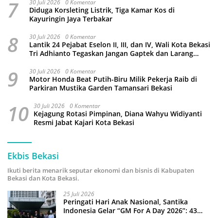
7
30 Juli 2026
0 Komentar
Diduga Korsleting Listrik, Tiga Kamar Kos di
Kayuringin Jaya Terbakar
8
30 Juli 2026
0 Komentar
Lantik 24 Pejabat Eselon II, III, dan IV, Wali Kota Bekasi
Tri Adhianto Tegaskan Jangan Gaptek dan Larang
Tutup Kolom Komentar Medsos
9
30 Juli 2026
0 Komentar
Motor Honda Beat Putih-Biru Milik Pekerja Raib di
Parkiran Mustika Garden Tamansari Bekasi
10
30 Juli 2026
0 Komentar
Kejagung Rotasi Pimpinan, Diana Wahyu Widiyanti
Resmi Jabat Kajari Kota Bekasi
Ekbis Bekasi
Ikuti berita menarik seputar ekonomi dan bisnis di Kabupaten
Bekasi dan Kota Bekasi.
25 Juli 2026
Peringati Hari Anak Nasional, Santika
Indonesia Gelar “GM For A Day 2026”: 43