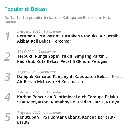
Populer di Bekasi
Daftar berita populer terbaru di Kabupaten Bekasi dan Kota
Bekasi.
1
5 Agustus 2026
1 Komentar
Perumda Tirta Patriot Turunkan Produksi Air Bersih
Akibat Kali Bekasi Tercemar
2
31 Juli 2026
0 Komentar
Terbukti Pungli Sopir Truk di Simpang Kartini,
Kadishub Kota Bekasi Pecat 5 Oknum Petugas
3
31 Juli 2026
0 Komentar
Dampak Kemarau Panjang di Kabupaten Bekasi, Krisis
Air Bersih Meluas ke 9 Kecamatan
4
1 Agustus 2026
0 Komentar
Korban Pencurian Diintimidasi oleh Terduga Pelaku
Saat Menyatroni Rumahnya di Medan Satria, RT nya
Malah Ikut-Ikutan!
5
1 Agustus 2026
0 Komentar
Penutupan TPST Bantar Gebang, Kenapa Berlarut-
Larut?