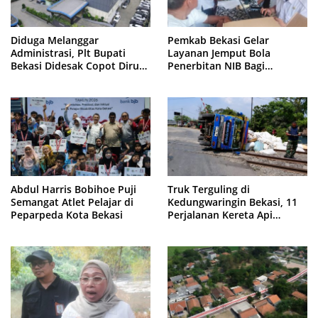
Diduga Melanggar
Pemkab Bekasi Gelar
Administrasi, Plt Bupati
Layanan Jemput Bola
Bekasi Didesak Copot Dirum
Penerbitan NIB Bagi
PDAM Tirta Bhagasasi
Pedagang Pasar Cikarang
Abdul Harris Bobihoe Puji
Truk Terguling di
Semangat Atlet Pelajar di
Kedungwaringin Bekasi, 11
Peparpeda Kota Bekasi
Perjalanan Kereta Api
Sempat Tertahan