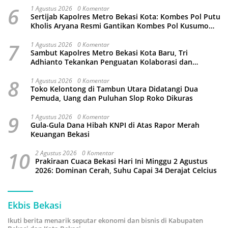
6
1 Agustus 2026
0 Komentar
Sertijab Kapolres Metro Bekasi Kota: Kombes Pol Putu
Kholis Aryana Resmi Gantikan Kombes Pol Kusumo
Wahyu Bintoro
7
1 Agustus 2026
0 Komentar
Sambut Kapolres Metro Bekasi Kota Baru, Tri
Adhianto Tekankan Penguatan Kolaborasi dan
Kamtibmas
8
1 Agustus 2026
0 Komentar
Toko Kelontong di Tambun Utara Didatangi Dua
Pemuda, Uang dan Puluhan Slop Roko Dikuras
9
1 Agustus 2026
0 Komentar
Gula-Gula Dana Hibah KNPI di Atas Rapor Merah
Keuangan Bekasi
10
2 Agustus 2026
0 Komentar
Prakiraan Cuaca Bekasi Hari Ini Minggu 2 Agustus
2026: Dominan Cerah, Suhu Capai 34 Derajat Celcius
Ekbis Bekasi
Ikuti berita menarik seputar ekonomi dan bisnis di Kabupaten