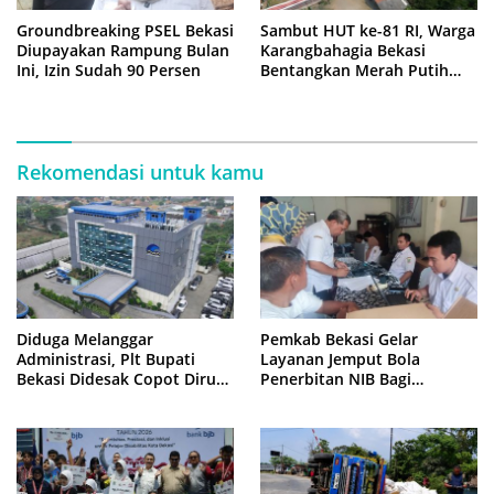
Groundbreaking PSEL Bekasi
Sambut HUT ke-81 RI, Warga
Diupayakan Rampung Bulan
Karangbahagia Bekasi
Ini, Izin Sudah 90 Persen
Bentangkan Merah Putih
500 Meter
Rekomendasi untuk kamu
Diduga Melanggar
Pemkab Bekasi Gelar
Administrasi, Plt Bupati
Layanan Jemput Bola
Bekasi Didesak Copot Dirum
Penerbitan NIB Bagi
PDAM Tirta Bhagasasi
Pedagang Pasar Cikarang