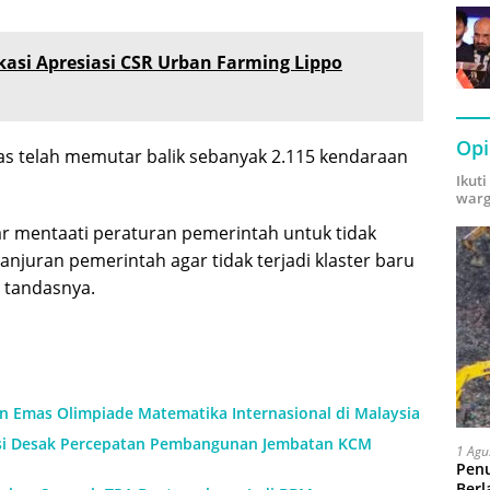
asi Apresiasi CSR Urban Farming Lippo
Opi
as telah memutar balik sebanyak 2.115 kendaraan
Ikut
warg
r mentaati peraturan pemerintah untuk tidak
juran pemerintah agar tidak terjadi klaster baru
” tandasnya.
an Emas Olimpiade Matematika Internasional di Malaysia
si Desak Percepatan Pembangunan Jembatan KCM
1 Agu
Pen
Berl