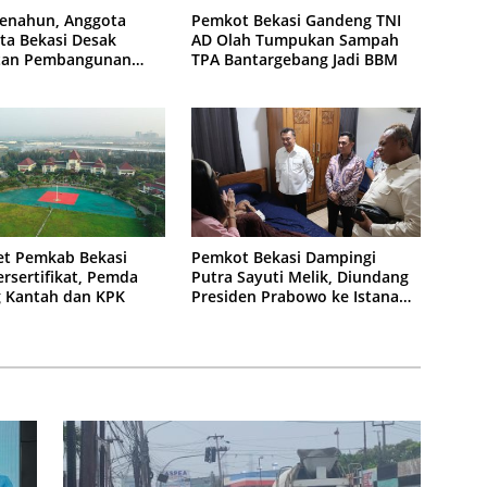
enahun, Anggota
Pemkot Bekasi Gandeng TNI
ta Bekasi Desak
AD Olah Tumpukan Sampah
tan Pembangunan
TPA Bantargebang Jadi BBM
n KCM Wisma Asri
et Pemkab Bekasi
Pemkot Bekasi Dampingi
rsertifikat, Pemda
Putra Sayuti Melik, Diundang
 Kantah dan KPK
Presiden Prabowo ke Istana
Negara