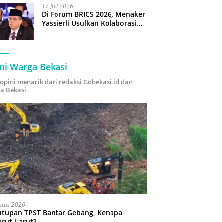
17 Juli 2026
Di Forum BRICS 2026, Menaker
Yassierli Usulkan Kolaborasi
“Future Skills Forecasting”
demi Hadapi Era Ekonomi
Hijau
ni Warga Bekasi
i opini menarik dari redaksi Gobekasi.id dan
a Bekasi.
stus 2026
utupan TPST Bantar Gebang, Kenapa
arut-Larut?