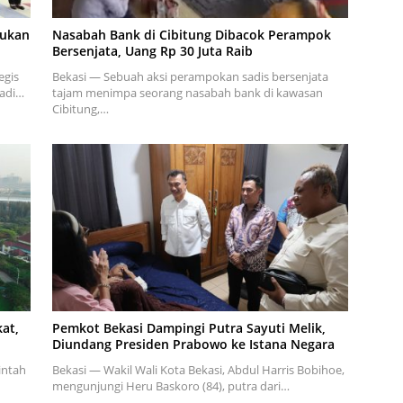
pukan
Nasabah Bank di Cibitung Dibacok Perampok
Bersenjata, Uang Rp 30 Juta Raib
egis
Bekasi — Sebuah aksi perampokan sadis bersenjata
adi…
tajam menimpa seorang nasabah bank di kawasan
Cibitung,…
at,
Pemkot Bekasi Dampingi Putra Sayuti Melik,
Diundang Presiden Prabowo ke Istana Negara
intah
Bekasi — Wakil Wali Kota Bekasi, Abdul Harris Bobihoe,
mengunjungi Heru Baskoro (84), putra dari…