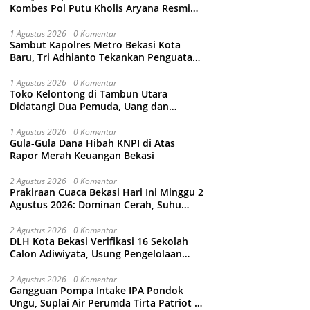
Kombes Pol Putu Kholis Aryana Resmi
Gantikan Kombes Pol Kusumo Wahyu
Bintoro
1 Agustus 2026
0 Komentar
Sambut Kapolres Metro Bekasi Kota
Baru, Tri Adhianto Tekankan Penguatan
Kolaborasi dan Kamtibmas
1 Agustus 2026
0 Komentar
Toko Kelontong di Tambun Utara
Didatangi Dua Pemuda, Uang dan
Puluhan Slop Roko Dikuras
1 Agustus 2026
0 Komentar
Gula-Gula Dana Hibah KNPI di Atas
Rapor Merah Keuangan Bekasi
2 Agustus 2026
0 Komentar
Prakiraan Cuaca Bekasi Hari Ini Minggu 2
Agustus 2026: Dominan Cerah, Suhu
Capai 34 Derajat Celcius
2 Agustus 2026
0 Komentar
DLH Kota Bekasi Verifikasi 16 Sekolah
Calon Adiwiyata, Usung Pengelolaan
Sampah hingga Target 3 Juta Pohon
2 Agustus 2026
0 Komentar
Gangguan Pompa Intake IPA Pondok
Ungu, Suplai Air Perumda Tirta Patriot di