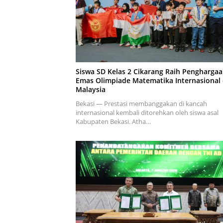
Siswa SD Kelas 2 Cikarang Raih Pengharga
Emas Olimpiade Matematika Internasional 
Malaysia
Bekasi — Prestasi membanggakan di kancah
internasional kembali ditorehkan oleh siswa asal
Kabupaten Bekasi. Atha…