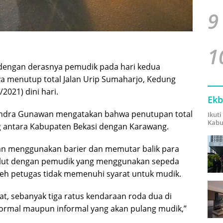
9
1
 dengan derasnya pemudik pada hari kedua
a menutup total Jalan Urip Sumaharjo, Kedung
2021) dini hari.
Ekb
endra Gunawan mengatakan bahwa penutupan total
Ikut
Kabu
g antara Kabupaten Bekasi dengan Karawang.
an menggunakan barier dan memutar balik para
ulut dengan pemudik yang menggunakan sepeda
leh petugas tidak memenuhi syarat untuk mudik.
t, sebanyak tiga ratus kendaraan roda dua di
formal maupun informal yang akan pulang mudik,”