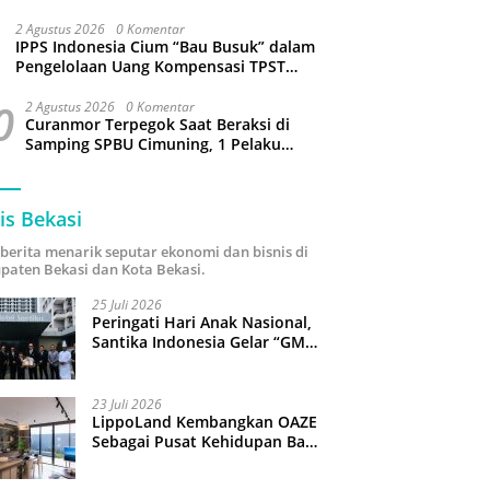
Sejumlah Wilayah Bekasi Terganggu
2 Agustus 2026
0 Komentar
IPPS Indonesia Cium “Bau Busuk” dalam
Pengelolaan Uang Kompensasi TPST
Bantargebang
0
2 Agustus 2026
0 Komentar
Curanmor Terpegok Saat Beraksi di
Samping SPBU Cimuning, 1 Pelaku
Ditangkap
is Bekasi
i berita menarik seputar ekonomi dan bisnis di
paten Bekasi dan Kota Bekasi.
25 Juli 2026
Peringati Hari Anak Nasional,
Santika Indonesia Gelar “GM
For A Day 2026”: 43 Anak
Pimpin Operasional Hotel
23 Juli 2026
LippoLand Kembangkan OAZE
Sebagai Pusat Kehidupan Baru
di Cikarang