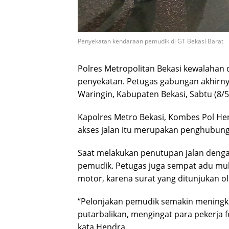
Penyekatan kendaraan pemudik di GT Bekasi Barat
Polres Metropolitan Bekasi kewalahan
penyekatan. Petugas gabungan akhirny
Waringin, Kabupaten Bekasi, Sabtu (8/5/
Kapolres Metro Bekasi, Kombes Pol H
akses jalan itu merupakan penghubun
Saat melakukan penutupan jalan deng
pemudik. Petugas juga sempat adu m
motor, karena surat yang ditunjukan o
“Pelonjakan pemudik semakin meningka
putarbalikan, mengingat para pekerja 
kata Hendra.