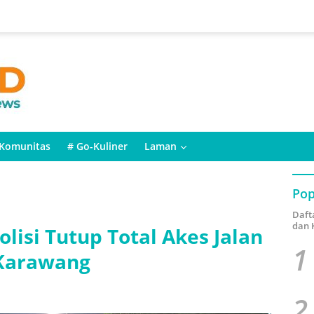
Komunitas
# Go-Kuliner
Laman
Pop
Daft
dan 
lisi Tutup Total Akes Jalan
1
Karawang
2