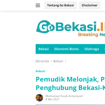
Langsung
Tentang Go Bekasi
Disclaimer
ke
konten
Bekasi
Ekonomi Bisnis
Olahraga
Beranda
Bekasi
Bekasi
Pemudik Melonjak, Po
Penghubung Bekasi-
Mochamad Yacub Ardiansyah
8 Mei 2021