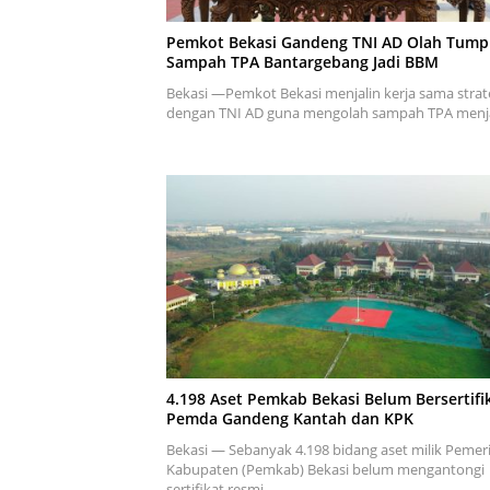
Pemkot Bekasi Gandeng TNI AD Olah Tum
Sampah TPA Bantargebang Jadi BBM
Bekasi —Pemkot Bekasi menjalin kerja sama strat
dengan TNI AD guna mengolah sampah TPA menj
4.198 Aset Pemkab Bekasi Belum Bersertifik
Pemda Gandeng Kantah dan KPK
Bekasi — Sebanyak 4.198 bidang aset milik Pemer
Kabupaten (Pemkab) Bekasi belum mengantongi
sertifikat resmi….