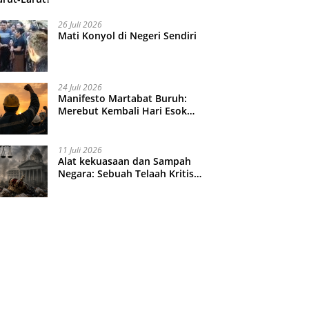
26 Juli 2026
Mati Konyol di Negeri Sendiri
24 Juli 2026
Manifesto Martabat Buruh:
Merebut Kembali Hari Esok
yang Dijual Murah
11 Juli 2026
Alat kekuasaan dan Sampah
Negara: Sebuah Telaah Kritis
atas Turbulensi Penegakkan
Hukum?