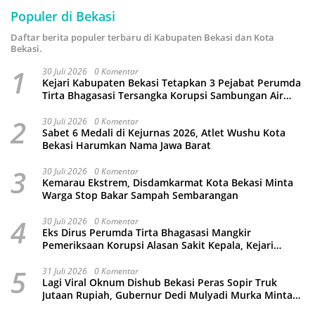
Populer di Bekasi
Daftar berita populer terbaru di Kabupaten Bekasi dan Kota
Bekasi.
1
30 Juli 2026
0 Komentar
Kejari Kabupaten Bekasi Tetapkan 3 Pejabat Perumda
Tirta Bhagasasi Tersangka Korupsi Sambungan Air
Rp4,5 Miliar
2
30 Juli 2026
0 Komentar
Sabet 6 Medali di Kejurnas 2026, Atlet Wushu Kota
Bekasi Harumkan Nama Jawa Barat
3
30 Juli 2026
0 Komentar
Kemarau Ekstrem, Disdamkarmat Kota Bekasi Minta
Warga Stop Bakar Sampah Sembarangan
4
30 Juli 2026
0 Komentar
Eks Dirus Perumda Tirta Bhagasasi Mangkir
Pemeriksaan Korupsi Alasan Sakit Kepala, Kejari
Kabupaten Bekasi Ancam Jemput Paksa
5
31 Juli 2026
0 Komentar
Lagi Viral Oknum Dishub Bekasi Peras Sopir Truk
Jutaan Rupiah, Gubernur Dedi Mulyadi Murka Minta
Wali Kota Beri Sanksi Pemecatan