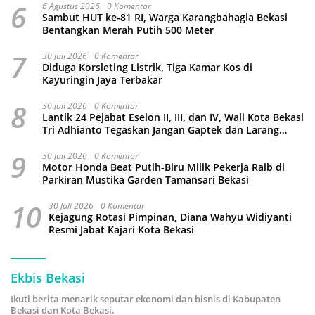
6
6 Agustus 2026
0 Komentar
Sambut HUT ke-81 RI, Warga Karangbahagia Bekasi
Bentangkan Merah Putih 500 Meter
7
30 Juli 2026
0 Komentar
Diduga Korsleting Listrik, Tiga Kamar Kos di
Kayuringin Jaya Terbakar
8
30 Juli 2026
0 Komentar
Lantik 24 Pejabat Eselon II, III, dan IV, Wali Kota Bekasi
Tri Adhianto Tegaskan Jangan Gaptek dan Larang
Tutup Kolom Komentar Medsos
9
30 Juli 2026
0 Komentar
Motor Honda Beat Putih-Biru Milik Pekerja Raib di
Parkiran Mustika Garden Tamansari Bekasi
10
30 Juli 2026
0 Komentar
Kejagung Rotasi Pimpinan, Diana Wahyu Widiyanti
Resmi Jabat Kajari Kota Bekasi
Ekbis Bekasi
Ikuti berita menarik seputar ekonomi dan bisnis di Kabupaten
Bekasi dan Kota Bekasi.