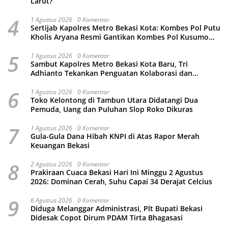
Larut?
4
1 Agustus 2026
0 Komentar
Sertijab Kapolres Metro Bekasi Kota: Kombes Pol Putu
Kholis Aryana Resmi Gantikan Kombes Pol Kusumo
Wahyu Bintoro
5
1 Agustus 2026
0 Komentar
Sambut Kapolres Metro Bekasi Kota Baru, Tri
Adhianto Tekankan Penguatan Kolaborasi dan
Kamtibmas
6
1 Agustus 2026
0 Komentar
Toko Kelontong di Tambun Utara Didatangi Dua
Pemuda, Uang dan Puluhan Slop Roko Dikuras
7
1 Agustus 2026
0 Komentar
Gula-Gula Dana Hibah KNPI di Atas Rapor Merah
Keuangan Bekasi
8
2 Agustus 2026
0 Komentar
Prakiraan Cuaca Bekasi Hari Ini Minggu 2 Agustus
2026: Dominan Cerah, Suhu Capai 34 Derajat Celcius
9
6 Agustus 2026
0 Komentar
Diduga Melanggar Administrasi, Plt Bupati Bekasi
Didesak Copot Dirum PDAM Tirta Bhagasasi