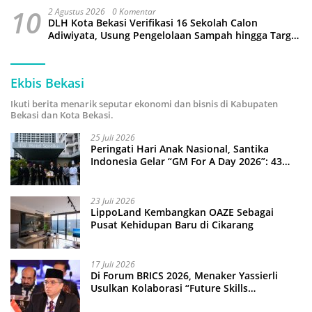
10
2 Agustus 2026
0 Komentar
DLH Kota Bekasi Verifikasi 16 Sekolah Calon
Adiwiyata, Usung Pengelolaan Sampah hingga Target
3 Juta Pohon
Ekbis Bekasi
Ikuti berita menarik seputar ekonomi dan bisnis di Kabupaten
Bekasi dan Kota Bekasi.
25 Juli 2026
Peringati Hari Anak Nasional, Santika
Indonesia Gelar “GM For A Day 2026”: 43
Anak Pimpin Operasional Hotel
23 Juli 2026
LippoLand Kembangkan OAZE Sebagai
Pusat Kehidupan Baru di Cikarang
17 Juli 2026
Di Forum BRICS 2026, Menaker Yassierli
Usulkan Kolaborasi “Future Skills
Forecasting” demi Hadapi Era Ekonomi