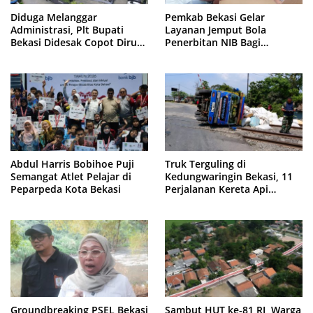
Diduga Melanggar
Pemkab Bekasi Gelar
Administrasi, Plt Bupati
Layanan Jemput Bola
Bekasi Didesak Copot Dirum
Penerbitan NIB Bagi
PDAM Tirta Bhagasasi
Pedagang Pasar Cikarang
Abdul Harris Bobihoe Puji
Truk Terguling di
Semangat Atlet Pelajar di
Kedungwaringin Bekasi, 11
Peparpeda Kota Bekasi
Perjalanan Kereta Api
Sempat Tertahan
Groundbreaking PSEL Bekasi
Sambut HUT ke-81 RI, Warga