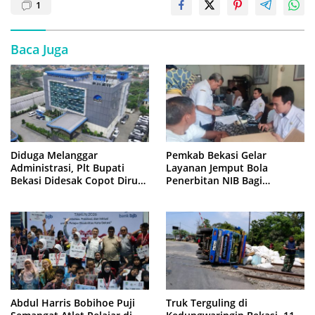
1
Baca Juga
Diduga Melanggar
Pemkab Bekasi Gelar
Administrasi, Plt Bupati
Layanan Jemput Bola
Bekasi Didesak Copot Dirum
Penerbitan NIB Bagi
PDAM Tirta Bhagasasi
Pedagang Pasar Cikarang
Abdul Harris Bobihoe Puji
Truk Terguling di