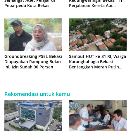
Semangat Atlet Pelajar di
Kedungwaringin Bekasi, 11
Peparpeda Kota Bekasi
Perjalanan Kereta Api
Sempat Tertahan
Groundbreaking PSEL Bekasi
Sambut HUT ke-81 RI, Warga
Diupayakan Rampung Bulan
Karangbahagia Bekasi
Ini, Izin Sudah 90 Persen
Bentangkan Merah Putih
500 Meter
Rekomendasi untuk kamu