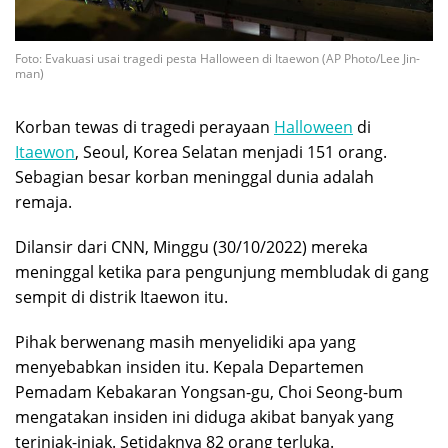
Foto: Evakuasi usai tragedi pesta Halloween di Itaewon (AP Photo/Lee Jin-
man)
Korban tewas di tragedi perayaan
Halloween
di
Itaewon
, Seoul, Korea Selatan menjadi 151 orang.
Sebagian besar korban meninggal dunia adalah
remaja.
Dilansir dari CNN, Minggu (30/10/2022) mereka
meninggal ketika para pengunjung membludak di gang
sempit di distrik Itaewon itu.
Pihak berwenang masih menyelidiki apa yang
menyebabkan insiden itu. Kepala Departemen
Pemadam Kebakaran Yongsan-gu, Choi Seong-bum
mengatakan insiden ini diduga akibat banyak yang
terinjak-injak. Setidaknya 82 orang terluka.