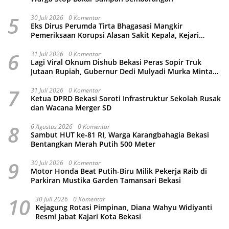
5
30 Juli 2026
0 Komentar
Eks Dirus Perumda Tirta Bhagasasi Mangkir
Pemeriksaan Korupsi Alasan Sakit Kepala, Kejari
Kabupaten Bekasi Ancam Jemput Paksa
6
31 Juli 2026
0 Komentar
Lagi Viral Oknum Dishub Bekasi Peras Sopir Truk
Jutaan Rupiah, Gubernur Dedi Mulyadi Murka Minta
Wali Kota Beri Sanksi Pemecatan
7
31 Juli 2026
0 Komentar
Ketua DPRD Bekasi Soroti Infrastruktur Sekolah Rusak
dan Wacana Merger SD
8
6 Agustus 2026
0 Komentar
Sambut HUT ke-81 RI, Warga Karangbahagia Bekasi
Bentangkan Merah Putih 500 Meter
9
30 Juli 2026
0 Komentar
Motor Honda Beat Putih-Biru Milik Pekerja Raib di
Parkiran Mustika Garden Tamansari Bekasi
10
30 Juli 2026
0 Komentar
Kejagung Rotasi Pimpinan, Diana Wahyu Widiyanti
Resmi Jabat Kajari Kota Bekasi