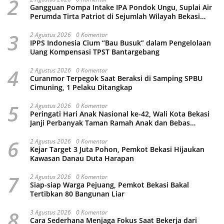
2
Gangguan Pompa Intake IPA Pondok Ungu, Suplai Air
Perumda Tirta Patriot di Sejumlah Wilayah Bekasi
Terganggu
3
2 Agustus 2026
0 Komentar
IPPS Indonesia Cium “Bau Busuk” dalam Pengelolaan
Uang Kompensasi TPST Bantargebang
4
2 Agustus 2026
0 Komentar
Curanmor Terpegok Saat Beraksi di Samping SPBU
Cimuning, 1 Pelaku Ditangkap
5
2 Agustus 2026
0 Komentar
Peringati Hari Anak Nasional ke-42, Wali Kota Bekasi
Janji Perbanyak Taman Ramah Anak dan Bebas
Perundungan
6
2 Agustus 2026
0 Komentar
Kejar Target 3 Juta Pohon, Pemkot Bekasi Hijaukan
Kawasan Danau Duta Harapan
7
2 Agustus 2026
0 Komentar
Siap-siap Warga Pejuang, Pemkot Bekasi Bakal
Tertibkan 80 Bangunan Liar
8
3 Agustus 2026
0 Komentar
Cara Sederhana Menjaga Fokus Saat Bekerja dari