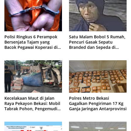
Polisi Ringkus 6 Perampok
Satu Malam Bobol 5 Rumah,
Bersenjata Tajam yang
Pencuri Gasak Sepatu
Bacok Pegawai Koperasi di
Branded dan Sepeda di
Cibitung
Cluster Jatisampurna
Kecelakaan Maut di Jalan
Polres Metro Bekasi
Raya Pekayon Bekasi: Mobil
Gagalkan Pengiriman 17 Kg
Tabrak Pohon, Pengemudi
Ganja Jaringan Antarprovinsi
Tewas Terjepit