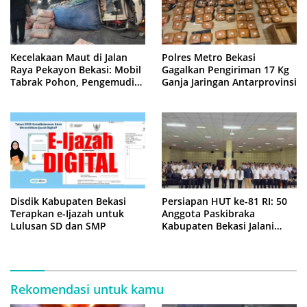
Kecelakaan Maut di Jalan
Polres Metro Bekasi
Raya Pekayon Bekasi: Mobil
Gagalkan Pengiriman 17 Kg
Tabrak Pohon, Pengemudi
Ganja Jaringan Antarprovinsi
Tewas Terjepit
Disdik Kabupaten Bekasi
Persiapan HUT ke-81 RI: 50
Terapkan e-Ijazah untuk
Anggota Paskibraka
Lulusan SD dan SMP
Kabupaten Bekasi Jalani
Latihan Intensif di Cikarang
Rekomendasi untuk kamu