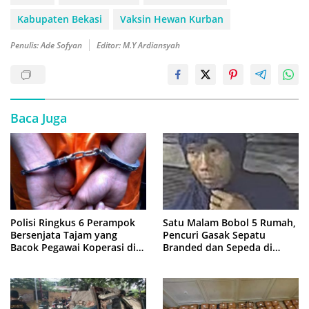
Kabupaten Bekasi
Vaksin Hewan Kurban
Penulis: Ade Sofyan
Editor: M.Y Ardiansyah
Baca Juga
Polisi Ringkus 6 Perampok
Satu Malam Bobol 5 Rumah,
Bersenjata Tajam yang
Pencuri Gasak Sepatu
Bacok Pegawai Koperasi di
Branded dan Sepeda di
Cibitung
Cluster Jatisampurna